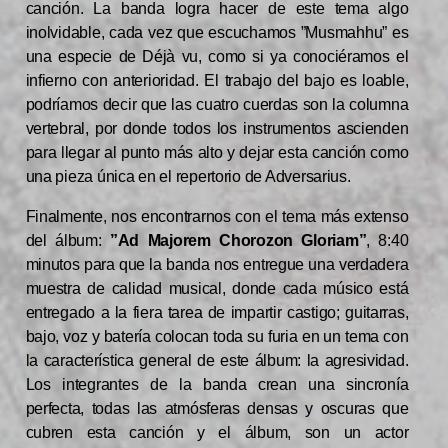
canción. La banda logra hacer de este tema algo
inolvidable, cada vez que escuchamos ”Musmahhu” es
una especie de Déjà vu, como si ya conociéramos el
infierno con anterioridad. El trabajo del bajo es loable,
podríamos decir que las cuatro cuerdas son la columna
vertebral, por donde todos los instrumentos ascienden
para llegar al punto más alto y dejar esta canción como
una pieza única en el repertorio de Adversarius.
Finalmente, nos encontrarnos con el tema más extenso
del álbum:
”Ad Majorem Chorozon Gloriam”
, 8:40
minutos para que la banda nos entregue una verdadera
muestra de calidad musical, donde cada músico está
entregado a la fiera tarea de impartir castigo; guitarras,
bajo, voz y batería colocan toda su furia en un tema con
la característica general de este álbum: la agresividad.
Los integrantes de la banda crean una sincronía
perfecta, todas las atmósferas densas y oscuras que
cubren esta canción y el álbum, son un actor