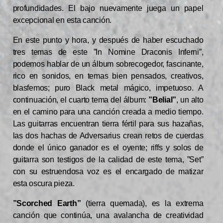
profundidades. El bajo nuevamente juega un papel
excepcional en esta canción.
En este punto y hora, y después de haber escuchado
tres temas de este ”In Nomine Draconis Inferni”,
podemos hablar de un álbum sobrecogedor, fascinante,
rico en sonidos, en temas bien pensados, creativos,
blasfemos; puro Black metal mágico, impetuoso. A
continuación, el cuarto tema del álbum:
”Belial”
, un alto
en el camino para una canción creada a medio tiempo.
Las guitarras encuentran tierra fértil para sus hazañas,
las dos hachas de Adversarius crean retos de cuerdas
donde el único ganador es el oyente; riffs y solos de
guitarra son testigos de la calidad de este tema, ”Set”
con su estruendosa voz es el encargado de matizar
esta oscura pieza.
”Scorched Earth”
(tierra quemada), es la extrema
canción que continúa, una avalancha de creatividad