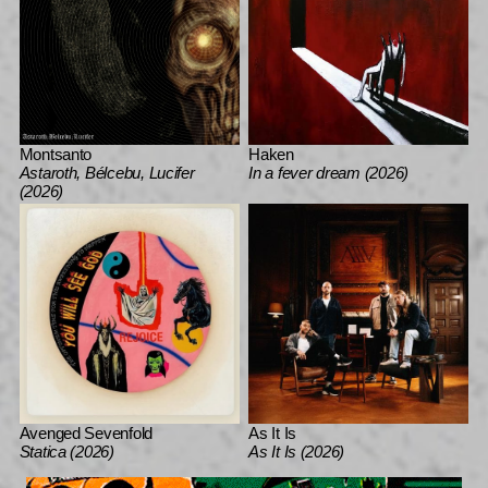
Montsanto
Haken
Astaroth, Bélcebu, Lucifer
In a fever dream (2026)
(2026)
Avenged Sevenfold
As It Is
Statica (2026)
As It Is (2026)