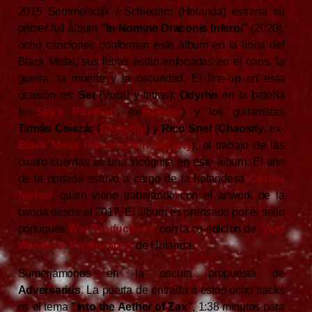
2015 Sommelsdijk / Schiedam (Holanda) estrena su
primer full álbum
”In Nomine Draconis Inferni”
(2020),
ocho canciones conforman este álbum en la línea del
Black Metal, sus letras están enfocadas en el caos, la
guerra, la muerte y la oscuridad. El line-up en esta
ocasión es:
Set
(Vocal y letras);
Odyrhn
en la batería
(ex-
Sky’s Pavillion
, ex-
Defazer
) y los guitarristas
Tamás Csiszár
(
Chaosity
) y
Rico Snel
(
Chaosity
, ex-
Black Mesa Preservation Society
), el trabajo de las
cuatro cuerdas es una incógnita en este álbum. El arte
de la portada estuvo a cargo de la holandesa
Cecina
Niehof
, quien viene trabajando con el artwork de la
banda desde el 2017. El álbum es prensado por el sello
portugués
War Productions
, con la co-edición de
Void
Wanderer Productions
de Holanda.
Sumerjámonos en la oscura propuesta de
Adversarius
. La puerta de entrada a estos ocho tracks
es el tema
”Into the Aether of Zax”
, 1:38 minutos para