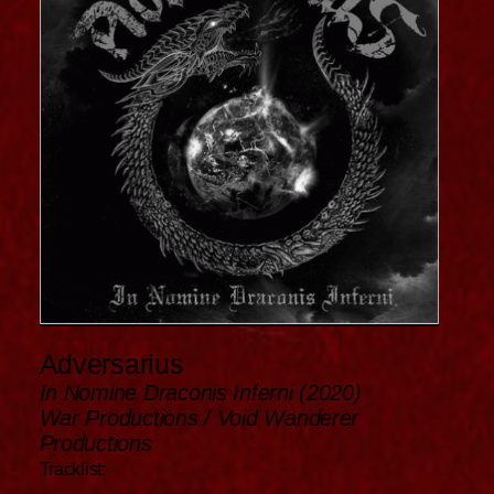
Adversarius
In Nomine Draconis Inferni (2020)
War Productions / Void Wanderer
Productions
Tracklist: