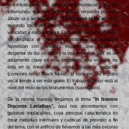
una introducción con atmósferas demoníacas y voz del
inframundo, que nos indica que el recorrido por este
álbum va a ser aplastante.
”The Dragon of Da´at”
es el
segundo track del álbum, una muestra incesante de
velocidad y magia sonora. La batería del señor Odyrhn
se desplaza a celeridad asombrosa, las guitarras
hipnotizan con melodías viscosas que invitan al
despertar de los sentidos y la voz del señor ”Set” es un
aditamento clave en esta propuesta, una voz que no
está en la línea de las voces agudas y rasgadas
(comunes en el Black Metal); al contrario, su registro
vocal tiende a ser más grave. El trabajo del bajo está al
nivel del resto de los instrumentos (superlativo).
De la misma manera, llegamos al tema
”In Nomine
Draconis Leviathan”
, aquí nos encontramos con
guitarras implacables, cuya principal característica es
crear melodías infernales y caóticas de principio a fin
del tema, con el artificio de llevarnos a las más oscuras