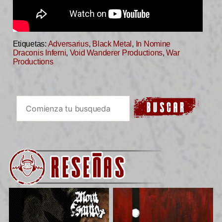
Etiquetas:
Adversarius
,
Black Metal
,
In Nomine
Draconis Inferni
,
Void Wanderer Productions
,
War
Productions