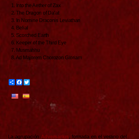
1. Into the Aether of Zax
2. The Dragon of Da’at
3. In Nomine Draconis Leviathan
4. Belial
5. Scorched Earth
6. Keeper of the Third Eye
7. Musmahhu
8. Ad Majorem Chorozon Gloriam
S
F
T
h
a
w
a
c
i
r
e
t
e
b
t
o
e
o
r
k
La agrupación
Adversarius
, formada en el verano del