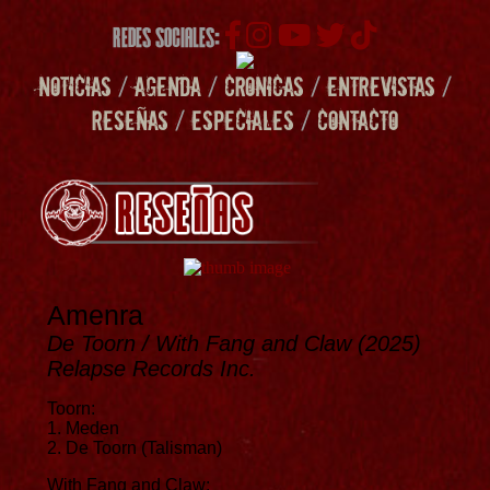
REDES SOCIALES:
NOTICIAS
/
AGENDA
/
CRONICAS
/
ENTREVISTAS
/
RESEÑAS
/
ESPECIALES
/
CONTACTO
Amenra
De Toorn / With Fang and Claw (2025)
Relapse Records Inc.
Toorn:
1. Meden
2. De Toorn (Talisman)
With Fang and Claw: