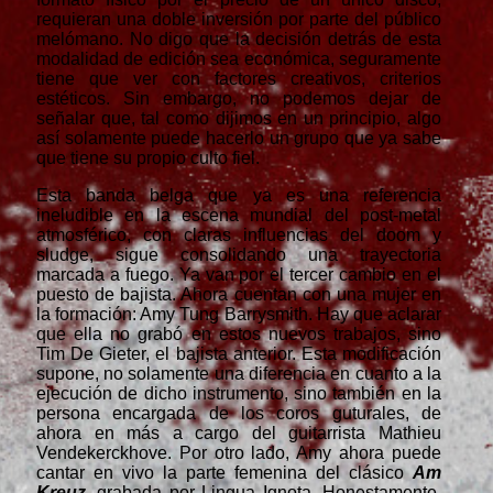
requieran una doble inversión por parte del público
melómano. No digo que la decisión detrás de esta
modalidad de edición sea económica, seguramente
tiene que ver con factores creativos, criterios
estéticos. Sin embargo, no podemos dejar de
señalar que, tal como dijimos en un principio, algo
así solamente puede hacerlo un grupo que ya sabe
que tiene su propio culto fiel.
Esta banda belga que ya es una referencia
ineludible en la escena mundial del post-metal
atmosférico, con claras influencias del doom y
sludge, sigue consolidando una trayectoria
marcada a fuego. Ya van por el tercer cambio en el
puesto de bajista. Ahora cuentan con una mujer en
la formación: Amy Tung Barrysmith. Hay que aclarar
que ella no grabó en estos nuevos trabajos, sino
Tim De Gieter, el bajista anterior. Esta modificación
supone, no solamente una diferencia en cuanto a la
ejecución de dicho instrumento, sino también en la
persona encargada de los coros guturales, de
ahora en más a cargo del guitarrista Mathieu
Vendekerckhove. Por otro lado, Amy ahora puede
cantar en vivo la parte femenina del clásico
Am
Kreuz
, grabada por Lingua Ignota. Honestamente,