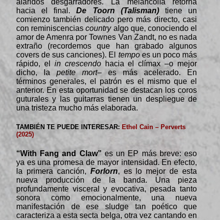
alaridos desgarradores. La melancolía retorna
hacia el final.
De Toorn (Talisman)
tiene un
comienzo también delicado pero más directo, casi
con reminiscencias
country
algo que, conociendo el
amor de Amenra por Townes Van Zandt, no es nada
extraño (recordemos que han grabado algunos
covers de sus canciones). El
tempo
es un poco más
rápido, el
in crescendo
hacia el clímax –o mejor
dicho, la
petite mort
– es más acelerado. En
términos generales, el patrón es el mismo que el
anterior. En esta oportunidad se destacan los coros
guturales y las guitarras tienen un despliegue de
una tristeza mucho más elaborada.
TAMBIÉN TE PUEDE INTERESAR:
Ethel Cain – Perverts
(2025)
“With Fang and Claw”
es un EP más breve: eso
ya es una promesa de mayor intensidad. En efecto,
la primera canción,
Forlorn
, es lo mejor de esta
nueva producción de la banda. Una pieza
profundamente visceral y evocativa, pesada tanto
sonora como emocionalmente, una nueva
manifestación de ese sludge tan poético que
caracteriza a esta secta belga, otra vez cantando en