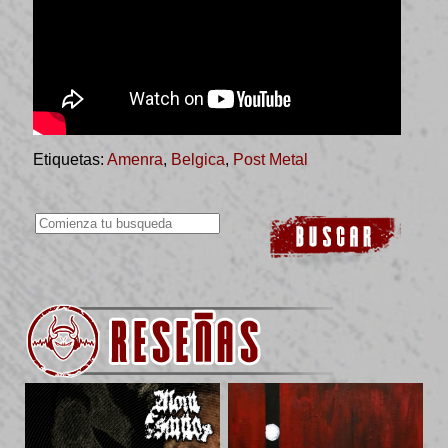
Etiquetas:
Amenra
,
Belgica
,
Post Metal