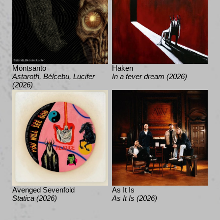
Montsanto
Haken
Astaroth, Bélcebu, Lucifer
In a fever dream (2026)
(2026)
Avenged Sevenfold
As It Is
Statica (2026)
As It Is (2026)