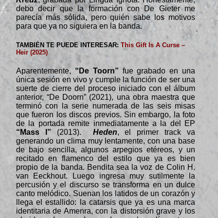
debo decir que la formación con De Gieter me
parecía más sólida, pero quién sabe los motivos
para que ya no siguiera en la banda.
TAMBIÉN TE PUEDE INTERESAR:
This Gift Is A Curse –
Heir (2025)
Aparentemente,
“De Toorn”
fue grabado en una
única sesión en vivo y cumple la función de ser una
suerte de cierre del proceso iniciado con el álbum
anterior, “De Doorn” (2021), una obra maestra que
terminó con la serie numerada de las seis misas
que fueron los discos previos. Sin embargo, la foto
de la portada remite inmediatamente a la del EP
“Mass I”
(2013).
Heden
, el primer track va
generando un clima muy lentamente, con una base
de bajo sencilla, algunos arpegios etéreos, y un
recitado en flamenco del estilo que ya es bien
propio de la banda. Bendita sea la voz de Colin H.
van Eeckhout. Luego ingresa muy sutilmente la
percusión y el discurso se transforma en un dulce
canto melódico. Suenan los latidos de un corazón y
llega el estallido: la catarsis que ya es una marca
identitaria de Amenra, con la distorsión grave y los