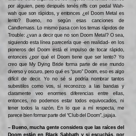
por alguien, pero después tenés riffs con pedal Wah-
wah que son rápidos, y entonces ¿el Doom Metal es
lento? Bueno, no según esas canciones de
Candlemass. Lo mismo pasa con los temas rápidos de
Trouble: ¿van a decir que no son Doom Metal? O sea,
siguiendo esta línea parecería que -en realidad- en los
pioneros del Doom está el impulso de tocar rápido,
entonces ¿por qué el Doom tiene que ser lento? Yo
creo que My Dying Bride forma parte de ese mundo
diverso y oscuro, pero qué es “puro” Doom, eso es algo
difícil de decir. Yo no sé si podría nombrar tantos
subestilos como vos, sí reconozco a las bandas y
claramente veo enormes diferencias entre ellas,
entonces, no podemos estar todos equivocados, ni
tener todos la razón. En lo que a mí respecta, me
parece bien formar parte del “Club del Doom”, jajaja.
– Bueno, mucha gente considera que las raíces del
Doom están en Black Sabbath y si escuchás, por