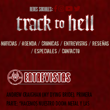
REDES SOCIALES:
NOTICIAS
/
AGENDA
/
CRONICAS
/
ENTREVISTAS
/
RESEÑAS
/
ESPECIALES
/
CONTACTO
ANDREW CRAIGHAN (MY DYING BRIDE). PRIMERA
PARTE: “HACEMOS NUESTRO DOOM METAL Y LAS