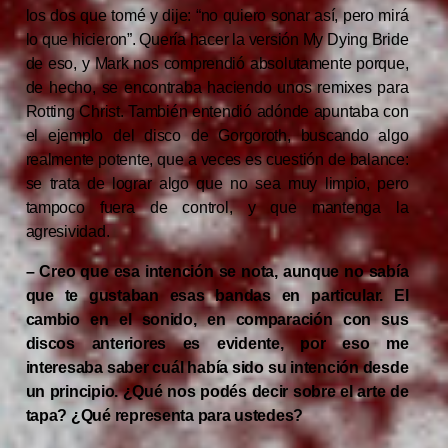
los dos que tomé y dije: “no quiero sonar así, pero mirá
lo que hicieron”. Quería hacer la versión My Dying Bride
de eso, y Mark nos comprendió absolutamente porque,
de hecho, se encontraba haciendo unos remixes para
Rotting Christ. También entendió adónde apuntaba con
el ejemplo del disco de Gorgoroth, buscando algo
realmente potente, que a veces es cuestión de balance:
se trata de lograr algo que no sea muy limpio, pero
tampoco fuera de control, y que mantenga la
agresividad.
– Creo que esa intención se nota, aunque no sabía
que te gustaban esas bandas en particular. El
cambio en el sonido, en comparación con sus
discos anteriores es evidente, por eso me
interesaba saber cuál había sido su intención desde
un principio. ¿Qué nos podés decir sobre el arte de
tapa? ¿Qué representa para ustedes?