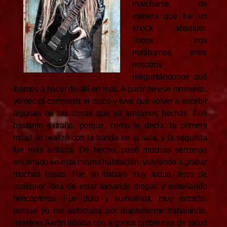
marcharse, de
manera que fue un
shock absoluto.
Todos nos
mirábamos entre
nosotros
preguntándonos qué
íbamos a hacer de allí en más. A partir de ese momento,
yo decidí completar el disco y tuve que volver a escribir
algunas de las cosas que ya teníamos hechas. Fue
bastante extraño, porque, como te decía, la primera
mitad se realizó con la banda en la sala, y la segunda
fue más aislada. De hecho, pasé muchas semanas
encerrado en esta misma habitación, volviendo a grabar
muchas cosas. Fue un trabajo muy arduo, lejos de
cualquier idea de estar tomando drogas y estrellando
helicópteros. Fue duro y surrealista, muy extraño,
porque yo me esforzaba por mantenerme trabajando,
mientras Aaron lidiaba con algunos problemas de salud