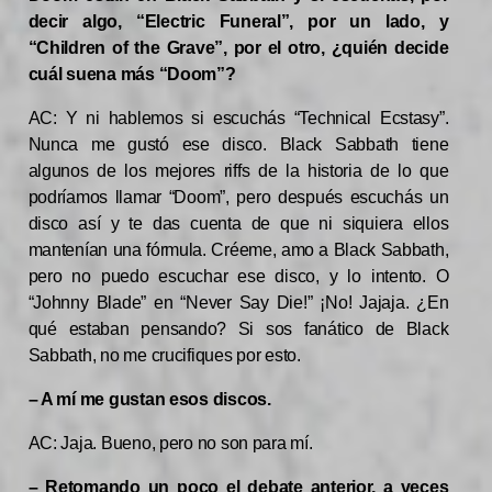
decir algo, “Electric Funeral”, por un lado, y
“Children of the Grave”, por el otro, ¿quién decide
cuál suena más “Doom”?
AC: Y ni hablemos si escuchás “Technical Ecstasy”.
Nunca me gustó ese disco. Black Sabbath tiene
algunos de los mejores riffs de la historia de lo que
podríamos llamar “Doom”, pero después escuchás un
disco así y te das cuenta de que ni siquiera ellos
mantenían una fórmula. Créeme, amo a Black Sabbath,
pero no puedo escuchar ese disco, y lo intento. O
“Johnny Blade” en “Never Say Die!” ¡No! Jajaja. ¿En
qué estaban pensando? Si sos fanático de Black
Sabbath, no me crucifiques por esto.
– A mí me gustan esos discos.
AC: Jaja. Bueno, pero no son para mí.
– Retomando un poco el debate anterior, a veces