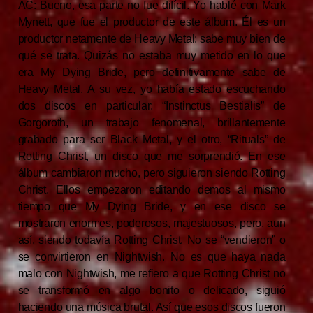
AC: Bueno, esa parte no fue difícil. Yo hablé con Mark
Mynett, que fue el productor de este álbum. Él es un
productor netamente de Heavy Metal: sabe muy bien de
qué se trata. Quizás no estaba muy metido en lo que
era My Dying Bride, pero definitivamente sabe de
Heavy Metal. A su vez, yo había estado escuchando
dos discos en particular: “Instinctus Bestialis” de
Gorgoroth, un trabajo fenomenal, brillantemente
grabado para ser Black Metal, y el otro, “Rituals” de
Rotting Christ, un disco que me sorprendió. En ese
álbum cambiaron mucho, pero siguieron siendo Rotting
Christ. Ellos empezaron editando demos al mismo
tiempo que My Dying Bride, y en ese disco se
mostraron enormes, poderosos, majestuosos, pero, aun
así, siendo todavía Rotting Christ. No se “vendieron” o
se convirtieron en Nightwish. No es que haya nada
malo con Nightwish, me refiero a que Rotting Christ no
se transformó en algo bonito o delicado, siguió
haciendo una música brutal. Así que esos discos fueron