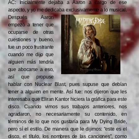
AC: Inicialmente dejaba a Aaron a cargo de ese
aspecto, y yo me dedicaba exclusivamente a lo musical.
Después
Aaron
empezó a tener que
ocuparse de otras
cuestiones y bueno,
fue un poco frustrante
cuando me dijo que
alguien más tendría
que abocarse a eso,
así que propuse
hablar con Nuclear Blast, pues supuse que debían
tener a alguien en mente. Así fue: nos dijeron que les
interesaba que Eliran Kantor hiciera la gráfica para este
disco. Cuando vimos sus trabajos anteriores, nos
agradaron, no necesariamente su contenido, en
términos de lo que nos gustaría para My Dying Bride,
pero sí el estilo. De manera que le dijimos: “este es el
disco, el título, los nombres de las canciones”, como