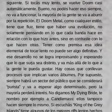
siguiente. Si tocás muy lento, se vuelve Doom casi
automáticamente. Bueno, no podés hacer eso siempre,
no va a funcionar, la mayoría de la gente se va a aburrir
por la repetición. El Doom Metal, como cualquier estilo,
tiene que fluir, tiene que haber una evolución, no
solamente pensando en lo que cada banda hace en
relación con lo que hizo antes, sino en contraste con lo
que hacen otras. Tener como premisa esa idea
elemental de tocar lento no puede ser algo definitivo. Y
ese desarrollo no se logra improvisando y esperando
que lo que surja sea distinto, y va más allá de lo que a
la gente le pueda gustar. Hay cosas que conllevan
procesos que implican varios álbumes. Por supuesto,
siempre habrá un sector del público que se considerará
“purista” y va a esperar algo determinado, pero la
mayoría perderá interés. No digamos My Dying Bride, te
nombro por ejemplo a Candlemass: ellos tampoco
hacen siempre lo mismo. Si escuchás “King of the Grey
Islands” tiene algunos de los mejores riffs lentos hechos