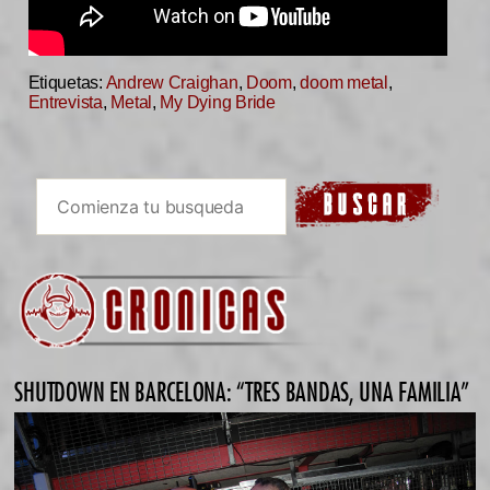
Etiquetas:
Andrew Craighan
,
Doom
,
doom metal
,
Entrevista
,
Metal
,
My Dying Bride
SHUTDOWN EN BARCELONA: “TRES BANDAS, UNA FAMILIA”