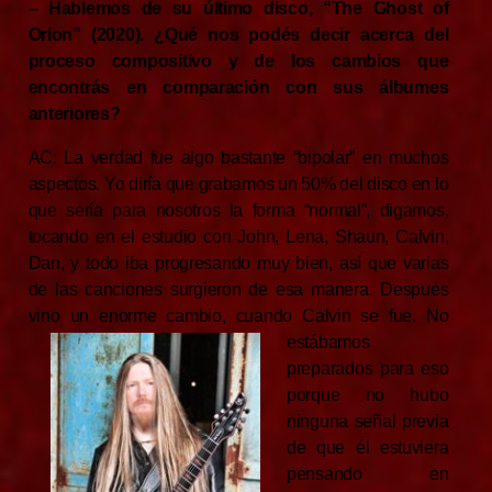
– Hablemos de su último disco, “The Ghost of
Orion” (2020). ¿Qué nos podés decir acerca del
proceso compositivo y de los cambios que
encontrás en comparación con sus álbumes
anteriores?
AC: La verdad fue algo bastante “bipolar” en muchos
aspectos. Yo diría que grabamos un 50% del disco en lo
que sería para nosotros la forma “normal”, digamos,
tocando en el estudio con John, Lena, Shaun, Calvin,
Dan, y todo iba progresando muy bien, así que varias
de las canciones surgieron de esa manera. Después
vino un enorme cambio,
cuando Calvin se fue. No
estábamos
preparados para eso
porque no hubo
ninguna señal previa
de que él estuviera
pensando en