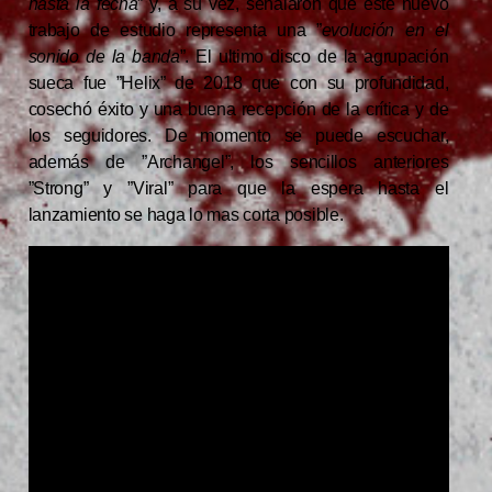
hasta la fecha
” y, a su vez, señalaron que este nuevo
trabajo de estudio representa una ”
evolución en el
sonido de la banda
”. El ultimo disco de la agrupación
sueca fue ”Helix” de 2018 que con su profundidad,
cosechó éxito y una buena recepción de la crítica y de
los seguidores. De momento se puede escuchar,
además de ”Archangel”, los sencillos anteriores
”Strong” y ”Viral” para que la espera hasta el
lanzamiento se haga lo mas corta posible.