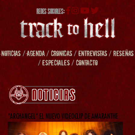
REDES SOCIALES:
NOTICIAS
/
AGENDA
/
CRONICAS
/
ENTREVISTAS
/
RESEÑAS
/
ESPECIALES
/
CONTACTO
”ARCHANGEL” EL NUEVO VIDEOCLIP DE AMARANTHE