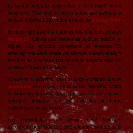
La banda sueca le pone video a ”Archangel”, tercer
sencillo de ”Manifest”, el nuevo álbum que saldrá a la
venta el próximo 2 de octubre a través de
Nuclear Bast
.
El video, que estuvo a cargo de los directores polacos
Grupa 13
, cuenta una historia de codicia, traición y
orgullo. Los nórdicos comentaron al respecto: ”
El
videoclip nos lleva desde las fabricas abandonadas y
horribles de Wroclaw hasta las ruinas abandonadas del
castillo de Swiny en Polonia
”.
”
Enciende tu incienso, llena tu copa y disfruta con un
Amaranthe
bien oscuro
”, concluyeron. ”Manifest” saldrá
en todos los formatos disponibles y a su vez, incluirá
ediciones limitadas de 250 unidades de libros
multimedia y vinilos de oro.
Los continuadores del
death metal melódico
aseguraron que ”Manifest” tendrá los riff ”
mas pesados