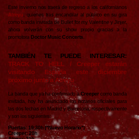
Este invierno nos traerá de regreso a los californianos
Atreyu
, quienes tras encandilar al público en su gira
como banda invitada de Bullet for my Valentine y Jinjer,
ahora volverán con su show propio gracias a la
promotora
Doctor Music Concerts
.
TAMBIÉN TE PUEDE INTERESAR:
TRACK TO HELL / Creeper estarán
visitando España este diciembre
próximo junto a Atreyu
La banda que ya ha confirmado a
Creeper
como banda
invitada, hoy ha anunciado los horarios oficiales para
las dos fechas en Madrid y Barcelona, respectivamente
y son los siguientes:
Puertas: 19:30h (*Nuevo Horario*)
Creeper: 20h
Atreyu: 21h