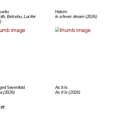
santo
Haken
oth, Bélcebu, Lucifer
In a fever dream (2026)
)
ged Sevenfold
As It Is
ca (2026)
As It Is (2026)