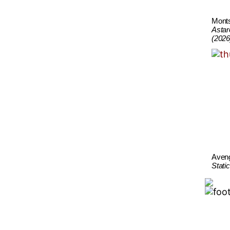
Mont
Astar
(2026
Aven
Stati