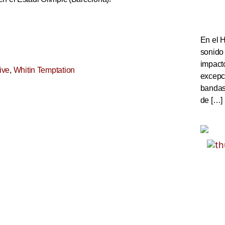
En el 
sonido
impact
ive
,
Whitin Temptation
excepc
bandas 
de […]