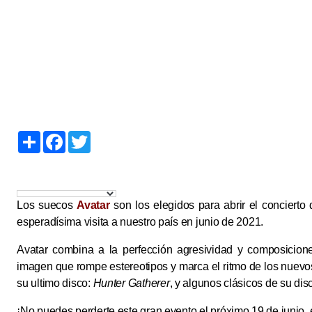
S
F
T
h
a
w
a
c
i
r
e
t
e
b
t
o
e
o
r
Los suecos
Avatar
son los elegidos para abrir el concierto
k
esperadísima visita a nuestro país en junio de 2021.
Avatar combina a la perfección agresividad y composicion
imagen que rompe estereotipos y marca el ritmo de los nuevo
su ultimo disco:
Hunter Gatherer
, y algunos clásicos de su dis
¡No puedes perderte este gran evento el próximo 19 de junio, 