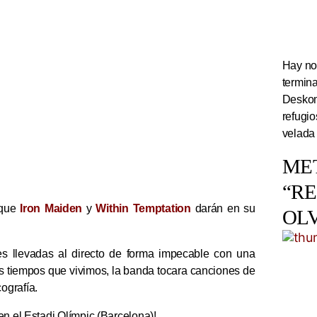
Hay noc
termin
Deskom
refugi
velada
ME
“R
 que
Iron Maiden
y
Within Temptation
darán en su
OL
es llevadas al directo de forma impecable con una
s tiempos que vivimos, la banda tocara canciones de
cografía.
en el Estadi Olímpic (Barcelona)!