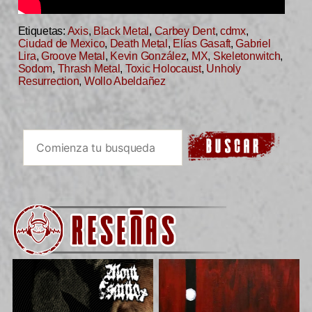
Etiquetas:
Axis
,
Black Metal
,
Carbey Dent
,
cdmx
,
Ciudad de Mexico
,
Death Metal
,
Elías Gasaft
,
Gabriel
Lira
,
Groove Metal
,
Kevin González
,
MX
,
Skeletonwitch
,
Sodom
,
Thrash Metal
,
Toxic Holocaust
,
Unholy
Resurrection
,
Wollo Abeldañez