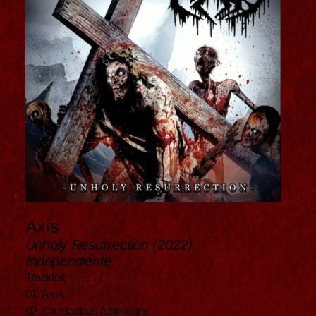
Axis
Unholy Resurrection (2022)
Independiente
Tracklist
01. Axis
02. Cruciatibus Aeternam