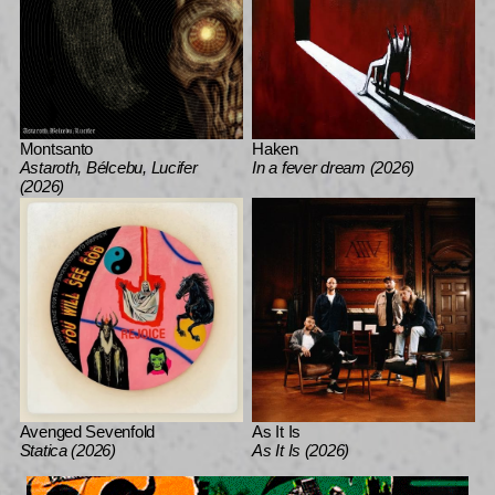
Montsanto
Haken
Astaroth, Bélcebu, Lucifer
In a fever dream (2026)
(2026)
Avenged Sevenfold
As It Is
Statica (2026)
As It Is (2026)