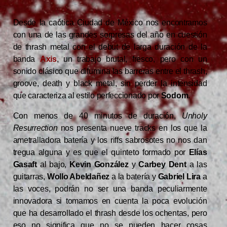
Desde la caótica Ciudad de México nos encontramos
con una de las grandes sorpresas del año en cuestión
de thrash metal con el debut de larga duración de la
banda
Axis
, un trabajo brutal, fresco, pero con un
sonido clásico que difumina las barreras entre el thrash,
groove, death y black metal, sin perder la intensidad
que caracteriza al estilo perfeccionado por
Sodom
.
Con menos de 40 minutos de duración,
Unholy
Resurrection
nos presenta nueve tracks en los que la
ametralladora batería y los riffs sabrosotes no nos dan
tregua alguna y es que el quinteto formado por
Elías
Gasaft
al bajo,
Kevin González
y
Carbey Dent
a las
guitarras,
Wollo Abeldañez
a la batería y
Gabriel Lira
a
las voces, podrán no ser una banda peculiarmente
innovadora si tomamos en cuenta la poca evolución
que ha desarrollado el thrash desde los ochentas, pero
eso no significa que no se pueden hacer cosas