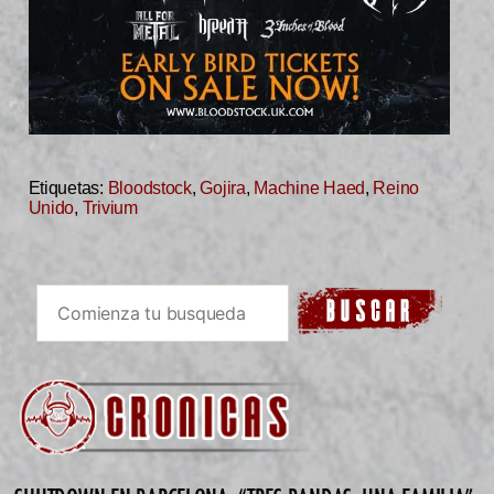
Etiquetas:
Bloodstock
,
Gojira
,
Machine Haed
,
Reino
Unido
,
Trivium