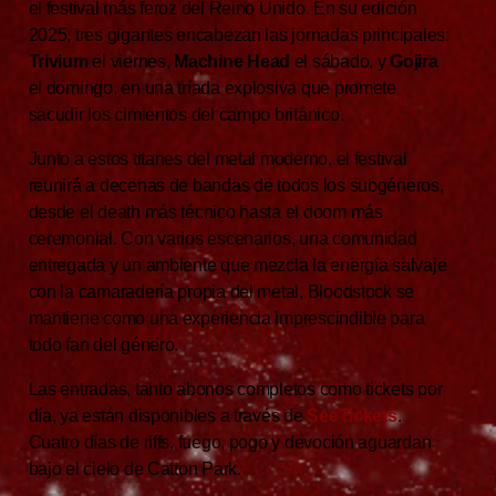
el festival más feroz del Reino Unido. En su edición
2025, tres gigantes encabezan las jornadas principales:
Trivium
el viernes,
Machine Head
el sábado, y
Gojira
el domingo, en una tríada explosiva que promete
sacudir los cimientos del campo británico.
Junto a estos titanes del metal moderno, el festival
reunirá a decenas de bandas de todos los subgéneros,
desde el death más técnico hasta el doom más
ceremonial. Con varios escenarios, una comunidad
entregada y un ambiente que mezcla la energía salvaje
con la camaradería propia del metal, Bloodstock se
mantiene como una experiencia imprescindible para
todo fan del género.
Las entradas, tanto abonos completos como tickets por
día, ya están disponibles a través de
SeeTickets
.
Cuatro días de riffs, fuego, pogo y devoción aguardan
bajo el cielo de Catton Park.