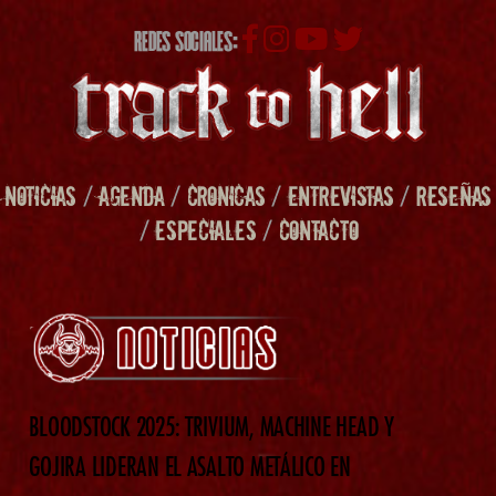
REDES SOCIALES:
NOTICIAS
/
AGENDA
/
CRONICAS
/
ENTREVISTAS
/
RESEÑAS
/
ESPECIALES
/
CONTACTO
BLOODSTOCK 2025: TRIVIUM, MACHINE HEAD Y
GOJIRA LIDERAN EL ASALTO METÁLICO EN