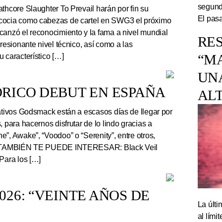
segundo
thcore Slaughter To Prevail harán por fin su
El pasa
cocia como cabezas de cartel en SWG3 el próximo
canzó el reconocimiento y la fama a nivel mundial
RES
presionante nivel técnico, así como a las
“M
 característico […]
UN
RICO DEBUT EN ESPAÑA
AL
tivos Godsmack están a escasos días de llegar por
, para hacernos disfrutar de lo lindo gracias a
”, Awake”, “Voodoo” o “Serenity”, entre otros,
r. TAMBIÉN TE PUEDE INTERESAR: Black Veil
Para los […]
26: “VEINTE AÑOS DE
La últi
al lím