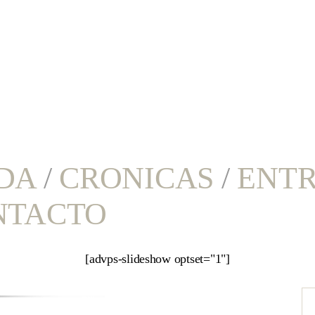
DA
/
CRONICAS
/
ENTR
NTACTO
[advps-slideshow optset="1"]