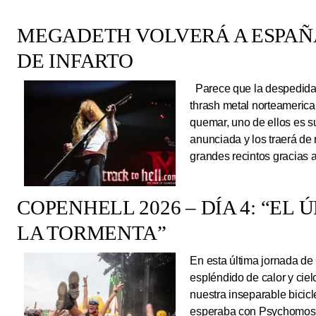
MEGADETH VOLVERÁ A ESPAÑA
DE INFARTO
Parece que la despedida d
thrash metal norteameric
quemar, uno de ellos es s
anunciada y los traerá de
grandes recintos gracias 
COPENHELL 2026 – DÍA 4: “EL
LA TORMENTA”
En esta última jornada de
espléndido de calor y cie
nuestra inseparable bicicl
esperaba con Psychomoshe