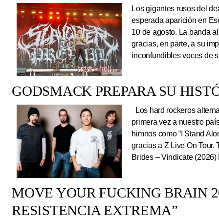
Los gigantes rusos del dea
esperada aparición en Es
10 de agosto. La banda al
gracias, en parte, a su im
inconfundibles voces de su
GODSMACK PREPARA SU HISTÓ
Los hard rockeros alterna
primera vez a nuestro país
himnos como “I Stand Alone
gracias a Z Live On Tou
Brides – Vindicate (2026) 
MOVE YOUR FUCKING BRAIN 20
RESISTENCIA EXTREMA”