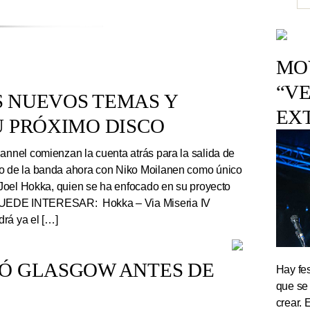
MOV
“VE
S NUEVOS TEMAS Y
EX
U PRÓXIMO DISCO
nnel comienzan la cuenta atrás para la salida de
co de la banda ahora con Niko Moilanen como único
e Joel Hokka, quien se ha enfocado en su proyecto
UEDE INTERESAR: Hokka – Via Miseria IV
rá ya el […]
TÓ GLASGOW ANTES DE
Hay fes
que se
crear. 