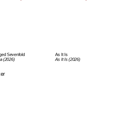
ged Sevenfold
As It Is
ca (2026)
As It Is (2026)