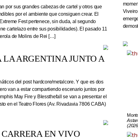
momento
an por sus grandes cabezas de cartel y otros que
Viveiro
ndibles por el ambiente que consiguen crear. El
emerge
Extreme Fest pertenece, sin duda, al segundo
demostr
ne cartelazo entre sus posibilidades). El pasado 11
serola de Molins de Rei […]
 LA ARGENTINA JUNTO A
náticos del post hardcore/metalcore. Y que es dos
ro van a estar compartiendo escenario juntos por
mphis May Fire y Blessthefall se van a presentar el
sto en el Teatro Flores (Av. Rivadavia 7806 CABA)
Mont
Astar
(2026
 CARRERA EN VIVO