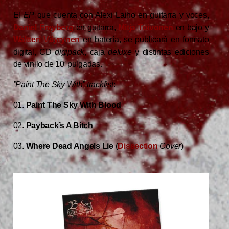
El
EP
que cuenta con Alexi Laiho en guitarra y voces,
Daniel Freyberg
en guitarra,
Mitja Toivonen
en bajo y
Waltteri Väyrynen
en batería,
se publicará en formato
digital, CD
digipack
, caja
deluxe
y distintas ediciones
de vinilo de 10′ pulgadas.
”Paint The Sky With”
tracklist
:
01.
Paint The Sky With Blood
02.
Payback’s A Bitch
03.
Where Dead Angels Lie
(
Dissection
Cover
)