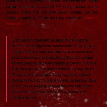
guitarrista y vocalista fallecido recientemente
Alexi
Laiho
, finalmente lanzará el
EP
que grabaron el año
pasado. ”
Paint The Sky With Blood”
contará con tres
pistas y saldrá el 23 de abril por medio de
Napalm
Records
.
El conjunto fundamentó la decisión de lanzar el
material con el siguiente comunicado: ”
Al igual que
nosotros, Alexi estaba más que entusiasmado con
estas canciones y ansioso por publicarlas, así que
estamos felices de poder cumplir su deseo. No hace
falta decir que nos sentimos honrados y orgullosos
de ser parte de su último trabajo creativo y poder
desatarlo de la forma que él quería. Es hora de dejar
que la bestia salga de la jaula una vez más como
celebración de la música de Alexi, legado y el
hombre mismo”.