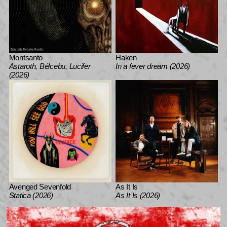
Montsanto
Haken
Astaroth, Bélcebu, Lucifer
In a fever dream (2026)
(2026)
Avenged Sevenfold
As It Is
Statica (2026)
As It Is (2026)