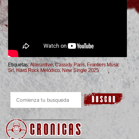
Etiquetas:
Alterantive
,
Cassidy Paris
,
Frontiers Music
Srl
,
Hard Rock Melódico
,
New Single 2025