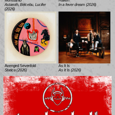
Montsanto
Haken
Astaroth, Bélcebu, Lucifer
In a fever dream (2026)
(2026)
Avenged Sevenfold
As It Is
Statica (2026)
As It Is (2026)