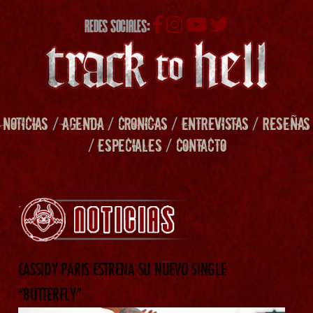
REDES SOCIALES:
NOTICIAS
/
AGENDA
/
CRONICAS
/
ENTREVISTAS
/
RESEÑAS
/
ESPECIALES
/
CONTACTO
CASSIDY PARIS ESTRENA SU NUEVO SINGLE
“BUTTERFLY”