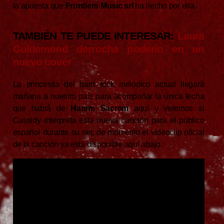
la apuesta que
Frontiers Music srl
ha hecho por ella.
TAMBIÉN TE PUEDE INTERESAR:
Laura
Guldemond derrocha poderío en un
nuevo cover
La princesita del hard rock melódico actual llegará
mañana a nuestro país para acompañar la única fecha
que habrá de
Harem Sacrem
aquí y veremos si
Cassidy interpreta esta nueva canción para el público
español durante su set, de momento el videoclip oficial
de la canción ya está disponible aquí abajo.