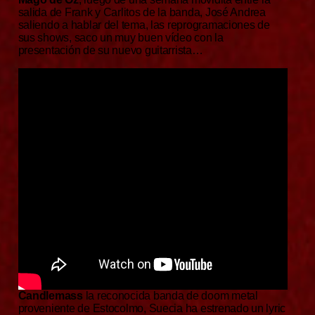
salida de Frank y Carlitos de la banda, José Andrea
saliendo a hablar del tema, las reprogramaciones de
sus shows, saco un muy buen vídeo con la
presentación de su nuevo guitarrista…
Candlemass
la reconocida banda de doom metal
proveniente de Estocolmo, Suecia ha estrenado un lyric