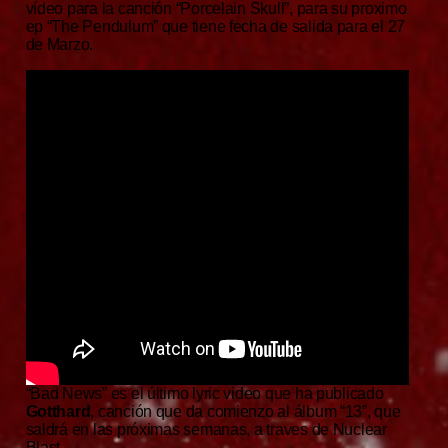
vídeo para la canción “Porcelain Skull”, para su proximo
ep “The Pendulum” que tiene fecha de salida para el 27
de Marzo.
“Bad News” es el último lyric video que ha publicado
Gotthard
, canción que da comienzo al álbum “13”, que
saldrá en las próximas semanas, a traves de Nuclear
Blast.