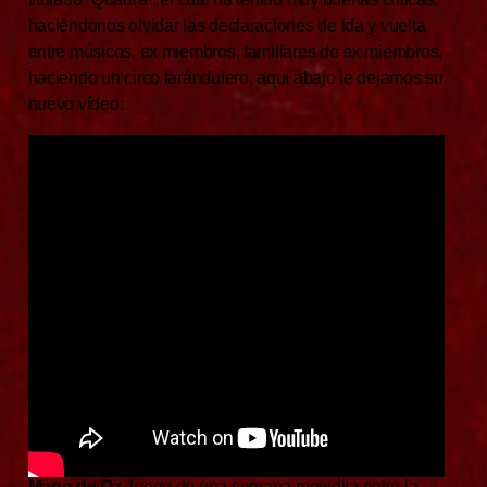
haciéndonos olvidar las declaraciones de ida y vuelta
entre músicos, ex miembros, familiares de ex miembros,
haciendo un circo farándulero, aquí abajo le dejamos su
nuevo vídeo:
Mago de Oz
, luego de una semana movidita entre la