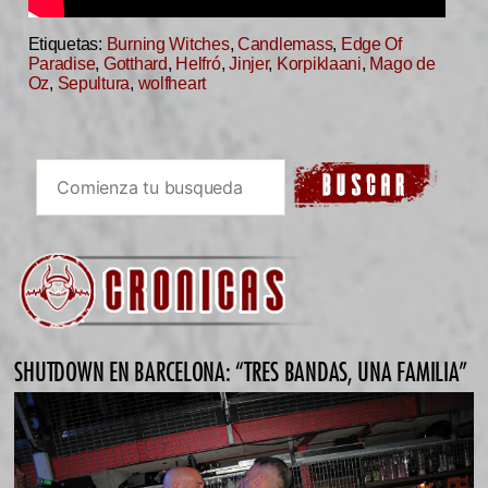
Etiquetas:
Burning Witches
,
Candlemass
,
Edge Of
Paradise
,
Gotthard
,
Helfró
,
Jinjer
,
Korpiklaani
,
Mago de
Oz
,
Sepultura
,
wolfheart
SHUTDOWN EN BARCELONA: “TRES BANDAS, UNA FAMILIA”