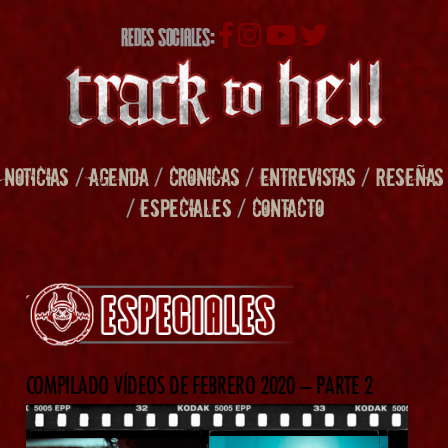
REDES SOCIALES:
NOTICIAS
/
AGENDA
/
CRONICAS
/
ENTREVISTAS
/
RESEÑAS
/
ESPECIALES
/
CONTACTO
COMPILADO VÍDEOS DE FEBRERO 2020 – PARTE 2