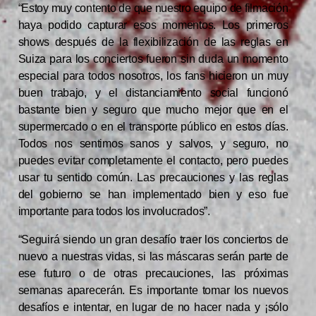
“Estoy muy contento de que nuestro equipo de filmación
haya podido capturar esos momentos. Los primeros
shows después de la flexibilización de las reglas en
Suiza para los conciertos fueron sin duda un momento
especial para todos nosotros, los fans hicieron un muy
buen trabajo, y el distanciamiento social funcionó
bastante bien y seguro que mucho mejor que en el
supermercado o en el transporte público en estos días.
Todos nos sentimos sanos y salvos, y seguro, no
puedes evitar completamente el contacto, pero puedes
usar tu sentido común. Las precauciones y las reglas
del gobierno se han implementado bien y eso fue
importante para todos los involucrados”.
“Seguirá siendo un gran desafío traer los conciertos de
nuevo a nuestras vidas, si las máscaras serán parte de
ese futuro o de otras precauciones, las próximas
semanas aparecerán. Es importante tomar los nuevos
desafíos e intentar, en lugar de no hacer nada y ¡sólo