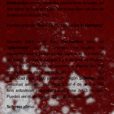
Destruction
en una campaña previamente lanzada, así
que todos los fans son parte del nuevo disco en vivo de
Destruction lanzado hoy.
Puedes ordenar
“Born To Thrash – Live In Germany”
aquí
.
Además, hace unos días,
Destruction
lanzó un
“aftermovie”
de siete minutos que captura los
momentos más importantes del regreso de la banda al
escenario en vivo el pasado 3 y 4 de julio en Pratteln,
Suiza; en dónde sólo se pusieron a disposición 300
entradas para cada espectáculo en el
club Z7
con
capacidad para 1.600 personas. Según
Schmier
, 250
personas asistieron al concierto del 4 de julio, y 300
fans estuvieron presentes en el show del 3 de julio.
Puedes ver el aftermovie al final de la publicación.
Schmier
afirma: