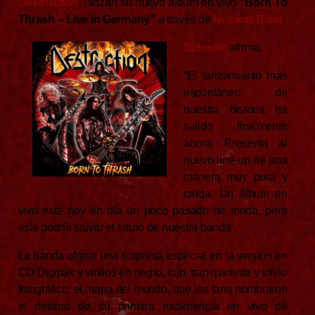
Destruction
, lanzan su nuevo álbum en vivo
“Born To
Thrash – Live in Germany”
a través de
Nuclear Blast
.
Schmier
afirma:
“El lanzamiento más
espontáneo de
nuestra historia ha
salido finalmente
ahora. Presenta al
nuevo line-up de una
manera muy pura y
cruda. Un álbum en
vivo está hoy en día un poco pasado de moda, pero
este podría salvar el futuro de nuestra banda”.
La banda ofrece una sorpresa especial en la versión en
CD Digipak y vinilos en negro, rojo, transparente y vinilo
fotográfico: el mapa del mundo, que los fans nombraron
el destino de su primera experiencia en vivo de