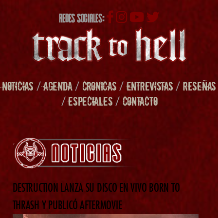
REDES SOCIALES:
NOTICIAS
/
AGENDA
/
CRONICAS
/
ENTREVISTAS
/
RESEÑAS
/
ESPECIALES
/
CONTACTO
DESTRUCTION LANZA SU DISCO EN VIVO BORN TO
THRASH Y PUBLICÓ AFTERMOVIE