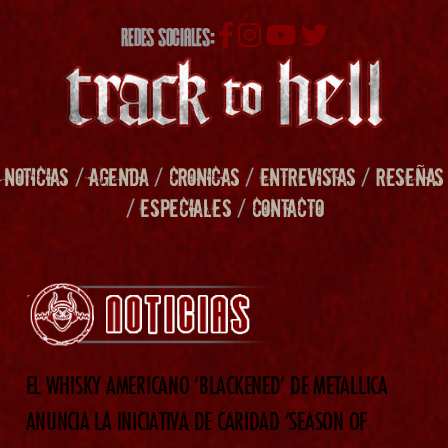
REDES SOCIALES:
NOTICIAS
/
AGENDA
/
CRONICAS
/
ENTREVISTAS
/
RESEÑAS
/
ESPECIALES
/
CONTACTO
EL WHISKY AMERICANO ‘BLACKENED’ DE METALLICA
ANUNCIA LA INICIATIVA DE CARIDAD ‘SEASON OF