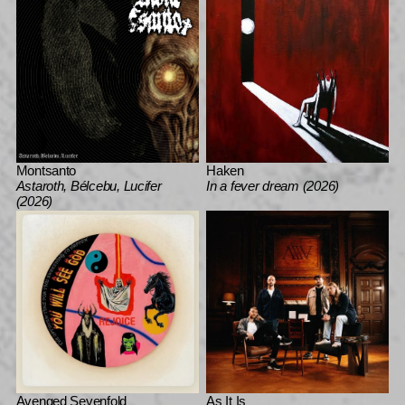
Montsanto
Haken
Astaroth, Bélcebu, Lucifer
In a fever dream (2026)
(2026)
Avenged Sevenfold
As It Is