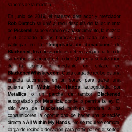
sabores de la madera.
En junio de 2019, el maestro destilador y mezclador
Rob Dietrich
se unió al redil después del fallecimiento
de
Pickerell,
supervisando el abastecimiento, la mezcla
y el acabado de las barricas para cada lote. Para
participar en la
“Temporada de donaciones
” de
Blackened
, los consumidores deben cargar una foto de
su recibo escaneando el código QR en la señalización
de la tienda o mediante un enlace en
BlackenedWhiskey.com.
Cada carga de recibo es una
entrada automática en un sorteo para ganar una
guitarra
All Within My Hands
autografiada por
Metallica
o un parche de tambor
Blackened
autografiado por
Metallica
, donde lo permita la ley. El
sitio web de
Blackened
también brindará a los
consumidores la oportunidad de hacer una donación
directa a
All Within My Hands.
No se requiere compra,
carga de recibo o donación para participar en el sorteo,