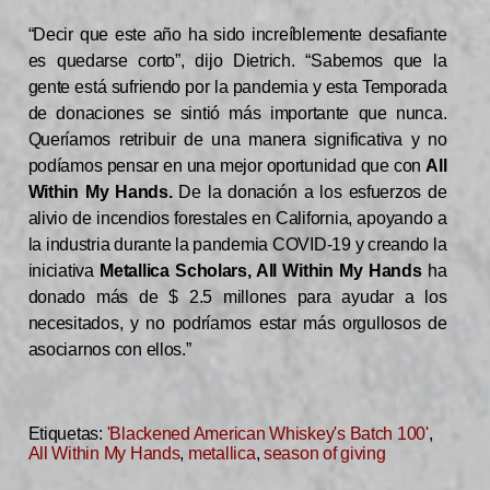
“Decir que este año ha sido increíblemente desafiante
es quedarse corto”, dijo Dietrich. “Sabemos que la
gente está sufriendo por la pandemia y esta Temporada
de donaciones se sintió más importante que nunca.
Queríamos retribuir de una manera significativa y no
podíamos pensar en una mejor oportunidad que con
All
Within My Hands.
De la donación a los esfuerzos de
alivio de incendios forestales en California, apoyando a
la industria durante la pandemia COVID-19 y creando la
iniciativa
Metallica Scholars, All Within My Hands
ha
donado más de $ 2.5 millones para ayudar a los
necesitados, y no podríamos estar más orgullosos de
asociarnos con ellos.”
Etiquetas:
'Blackened American Whiskey's Batch 100'
,
All Within My Hands
,
metallica
,
season of giving