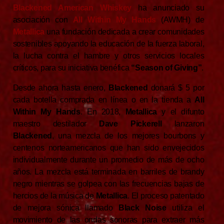
Blackened American Whiskey
ha anunciado su
asociación con
All Within My Hands
(AWMH) de
Metallica
una fundación dedicada a crear comunidades
sostenibles apoyando la educación de la fuerza laboral,
la lucha contra el hambre y otros servicios locales
críticos, para su iniciativa benéfica
“Season of Giving”
.
Desde ahora hasta enero,
Blackened
donará $ 5 por
cada botella comprada en línea o en la tienda a
All
Within My Hands
. En 2018,
Metallica
y el difunto
maestro destilador
Dave Pickerell
lanzaron
Blackened
, una mezcla de los mejores bourbons y
centenos norteamericanos que han sido envejecidos
individualmente durante un promedio de más de ocho
años. La mezcla está terminada en barriles de brandy
negro mientras se golpea con las frecuencias bajas de
hercios de la música de
Metallica
. El proceso patentado
de mejora sónica llamado
Black Noise
utiliza el
movimiento de las ondas sonoras para extraer más