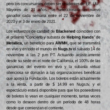
pero los concursantes deben ser residentes de EE. UU.,
Mayores de 21 años. Se seleccionará un nuevo
ganador cada semana entre el 22 de noviembre de
2020 y el 3 de enero de 2021.
Los esfuerzos de caridad de
Blackened
coinciden con
el próximo “Concierto y subasta de
Helping Hands
” de
Metallica,
un beneficio para
AWMH,
que se transmitirá
en vivo y en todo el mundo en
Nugs.tv
el sábado 14 de
noviembre a las 2 p.m PT. Actuando acústicamente
desde su sede en el norte de California, el 100% de las
ganancias del evento en vivo y la subasta virtual
silenciosa se donarán a las organizaciones benéficas
que apoya la Fundación. Los boletos están actualmente
a la venta, a partir de $ 14.99 en Nugs.tv, y el
espectáculo estará disponible para que los poseedores
de boletos lo vean en cualquier momento, tantas veces
como lo deseen dentro de un período de 48 horas
desde que comienzan el corriente.