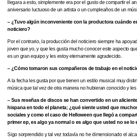
llegara a esto, simplemente era por el gusto de compartir el an
aniversario luctuoso de un artista o un cumpleaños de un mús
– ¿Tuvo algún inconveniente con la productora cuándo e
noticiero?
Por el contrario, la producción del noticiero siempre ha apo
joven que yo, y que les gusta mucho conocer este aspecto que
es un gran equipo y les estoy eternamente agradecido.
– ¿Cómo tomaron sus compañeros de trabajo en el noticie
A la fecha les gusta por que tienen un estilo musical muy dist
música que tal vez de otra manera no hubieran conocido y les
– Sus reseñas de discos se han convertido en un alicient
hispana en todo el planeta; ¿qué siente usted que muchos
sociales y como el caso de Helloween que llegó a compart
primer ep, es algo ya normal o es algo que usted no se lo
Sigo sorprendido y tal vez todavía no he dimensionado el al