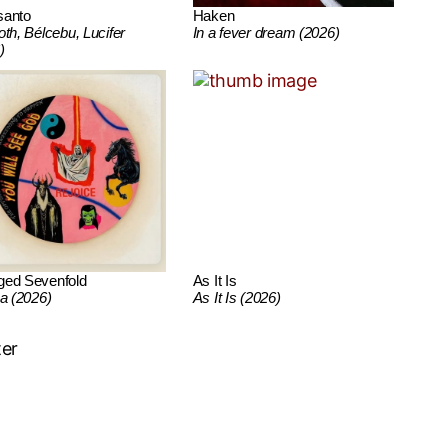
santo
Haken
oth, Bélcebu, Lucifer
In a fever dream (2026)
)
ged Sevenfold
As It Is
ca (2026)
As It Is (2026)