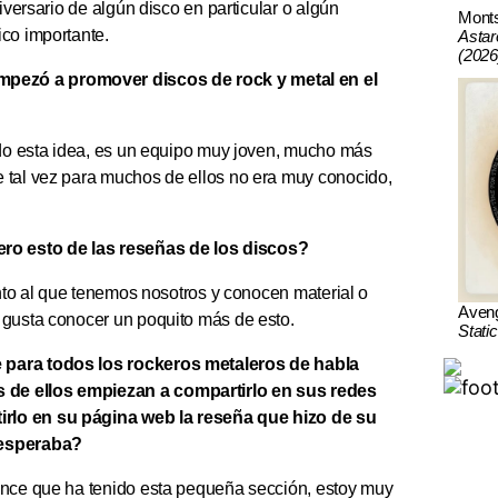
iversario de algún disco en particular o algún
Mont
ico importante.
Astar
(2026
mpezó a promover discos de rock y metal en el
yado esta idea, es un equipo muy joven, mucho más
 tal vez para muchos de ellos no era muy conocido,
ro esto de las reseñas de los discos?
into al que tenemos nosotros y conocen material o
Aven
 gusta conocer un poquito más de esto.
Stati
e para todos los rockeros metaleros de habla
 de ellos empiezan a compartirlo en sus redes
irlo en su página web la reseña que hizo de su
 esperaba?
cance que ha tenido esta pequeña sección, estoy muy