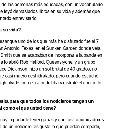
na de las personas más educadas, con un vocabulario
ue leyó demasiados libros en su vida y además que
ntado entrevistarlo.
da su vida?
fesar que uno de los que más he disfrutado fue el 7
an Antonio, Texas, en el Sunken Garden donde veía
n Smith que se acababan de incorporar a la banda en
lla lo abrió Rob Halford, Queensryche, y un grupo
e Dickinson, hizo un sol brutal de 40 grados, no
ue casi muero deshidratado, pero cuando escuché
gh olvidé todo el calor del día y disfruté el concierto
sita para que todos los noticieros tengan un
al como el que usted tiene?
muy importante tener ganas y que los comunicadores
 de un noticiero les guste lo que puedan compartir,