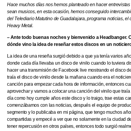
Hace muchos días nos hemos planteado en hacer entrevistas 
sean musicos, en esta ocasión, hemos conseguido intercambi
del Telediario Matutino de Guadalajara, programa noticias, el 
Heavy Metal.
– Ante todo buenas noches y bienvenido a Headbanger. C
dónde vino la idea de reseñar estos discos en un noticier
La idea de una reseña surgió debido a que ya tenía varios añ
donde cada día llevaba un disco de vinilo cuando lo tuviera d
hacer una transmisión de Facebook live mostrando el disco de
traía el disco de vinilo desde la mañana cuando era el noticie
canción para empezar cada hora de información, entonces cua
aprovechar y vamos a colocar una canción del vinilo que traí
día como hoy cumple años este disco y lo traigo, trae estas 
comenzábamos con las noticias, después el equipo de produ
segmento y lo publicaba en mi página, que tengo muchos años
compartidas y empecé a ver que no solamente en la ciudad d
tener repercusión en otros países, entonces todo surgió realm