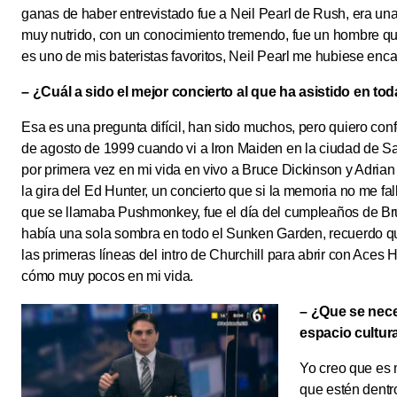
ganas de haber entrevistado fue a Neil Pearl de Rush, era u
muy nutrido, con un conocimiento tremendo, fue un hombre q
es uno de mis bateristas favoritos, Neil Pearl me hubiese enca
– ¿Cuál a sido el mejor concierto al que ha asistido en to
Esa es una pregunta difícil, han sido muchos, pero quiero con
de agosto de 1999 cuando vi a Iron Maiden en la ciudad de S
por primera vez en mi vida en vivo a Bruce Dickinson y Adria
la gira del Ed Hunter, un concierto que si la memoria no me fa
que se llamaba Pushmonkey, fue el día del cumpleaños de Bruc
había una sola sombra en todo el Sunken Garden, recuerdo q
las primeras líneas del intro de Churchill para abrir con Aces Hi
cómo muy pocos en mi vida.
– ¿Que se nece
espacio cultur
Yo creo que es 
que estén dentro