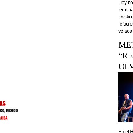
Hay noc
termin
Deskom
refugi
velada
ME
“R
OL
En el 