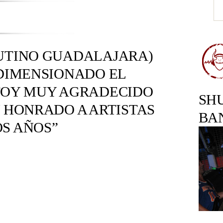
TUTINO GUADALAJARA)
 DIMENSIONADO EL
STOY MUY AGRADECIDO
SH
Y HONRADO A ARTISTAS
BA
S AÑOS”