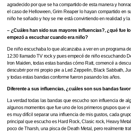
agradecido por que se ha compartido de esta manera y honrad
el caso de Helloween, Grim Reaper lo hayan compartido en su
niño he soñado y hoy se me está convirtiendo en realidad y la
– ¿Cuáles han sido sus mayores influencias?, ¿qué fue l
empezó a escuchar cuando era niño?
De niño escuchaba lo que alcanzaba a ver en un programa de 
12:30 llamado TV rock y pues empecé de niño escuchando Def 
Iron Maiden, todas estas bandas cómo Ratt, comencé a descu
descubrir por mi propio pie a Led Zeppelin, Black Sabbath, 
y todas estas bandas conforme fueron pasando los años.
Diferente a sus influencias, ¿cuáles son sus bandas favor
La verdad todas las bandas que escucho son influencia de al
algunos momentos que fue uno de los primeros grupos que vi e
es muy difícil separar una influencia de mis gustos, cada gru
principal que escucho es Hard Rock, Clasic rock, Heavy Meta
poco de Tharsh, una pisca de Death Metal, pero realmente trat