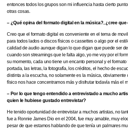
entonces todos los grupos son mi influencia hasta cierto punto
otras cosas.
– ¿Qué opina del formato digital en la música?, ¿cree que 
Creo que el formato digital es conveniente en el tema de movi
para todos lados o discos físicos o cassettes o algo por el estil
calidad de audio aunque digan lo que digan que puede ser de
cuando son streamings que le falta algo, yo me voy por el forma
su momento, cada uno tiene un encanto personal y el formato f
portada, las letras, la fotografía, los créditos, el hecho de e
distinta a la escucha, no solamente es la música, obviamente 
físico nos hace concentrarnos más y disfrutar todavía más el m
– Por lo que tengo entendido a entrevistado a mucho artis
quien le hubiese gustado entrevistar?
He tenido oportunidad de entrevistar a muchos artistas, no tan
fue a Ronnie James Dio en el 2004, fue muy amable, muy eloc
pesar de que estamos hablando de que tenía un palmares mu