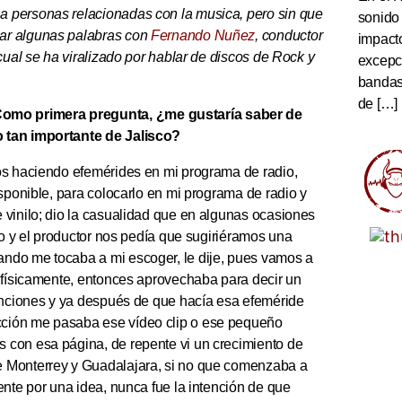
a personas relacionadas con la musica, pero sin que
sonido
ar algunas palabras con
Fernando Nuñez
, conductor
impact
cual se ha viralizado por hablar de discos de Rock y
excepc
bandas 
de […]
omo primera pregunta, ¿me gustaría saber de
o tan importante de Jalisco?
os haciendo efemérides en mi programa de radio,
isponible, para colocarlo en mi programa de radio y
 vinilo; dio la casualidad que en algunas ocasiones
ro y el productor nos pedía que sugiriéramos una
ndo me tocaba a mi escoger, le dije, pues vamos a
a físicamente, entonces aprovechaba para decir un
canciones y ya después de que hacía esa efeméride
cción me pasaba ese vídeo clip o ese pequeño
 con esa página, de repente vi un crecimiento de
e Monterrey y Guadalajara, si no que comenzaba a
ente por una idea, nunca fue la intención de que