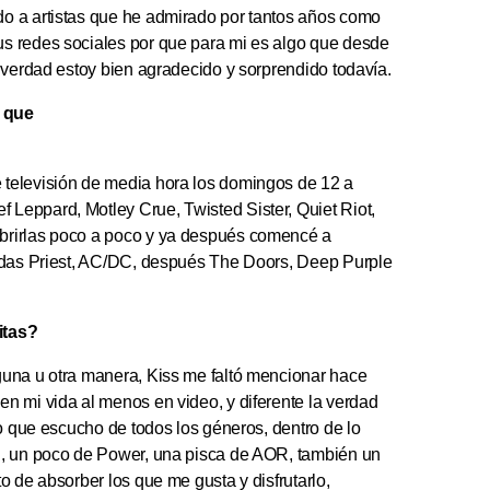
o a artistas que he admirado por tantos años como
s redes sociales por que para mi es algo que desde
 verdad estoy bien agradecido y sorprendido todavía.
o que
televisión de media hora los domingos de 12 a
Leppard, Motley Crue, Twisted Sister, Quiet Riot,
brirlas poco a poco y ya después comencé a
Judas Priest, AC/DC, después The Doors, Deep Purple
itas?
guna u otra manera, Kiss me faltó mencionar hace
n mi vida al menos en video, y diferente la verdad
po que escucho de todos los géneros, dentro de lo
l, un poco de Power, una pisca de AOR, también un
o de absorber los que me gusta y disfrutarlo,