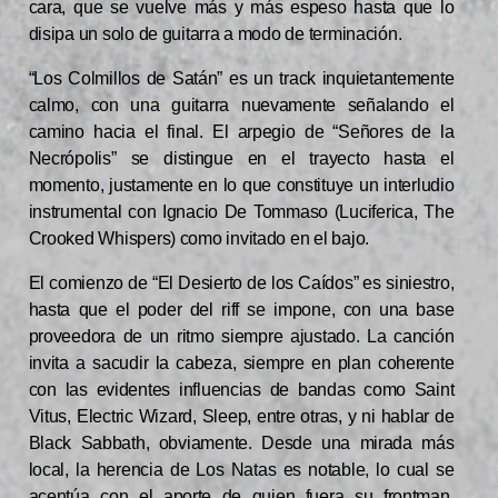
cara, que se vuelve más y más espeso hasta que lo
disipa un solo de guitarra a modo de terminación.
“Los Colmillos de Satán” es un track inquietantemente
calmo, con una guitarra nuevamente señalando el
camino hacia el final. El arpegio de “Señores de la
Necrópolis” se distingue en el trayecto hasta el
momento, justamente en lo que constituye un interludio
instrumental con Ignacio De Tommaso (Luciferica, The
Crooked Whispers) como invitado en el bajo.
El comienzo de “El Desierto de los Caídos” es siniestro,
hasta que el poder del riff se impone, con una base
proveedora de un ritmo siempre ajustado. La canción
invita a sacudir la cabeza, siempre en plan coherente
con las evidentes influencias de bandas como Saint
Vitus, Electric Wizard, Sleep, entre otras, y ni hablar de
Black Sabbath, obviamente. Desde una mirada más
local, la herencia de Los Natas es notable, lo cual se
acentúa con el aporte de quien fuera su frontman,