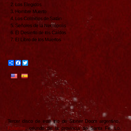
2. Los Elegidos
3. Hombre Muerto
4. Los Colmillos de Satán
5. Señores de la Necrópolis
6. El Desierto de los Caídos
7. El Libro de los Muertos
S
F
T
h
a
w
a
c
i
r
e
t
e
b
t
o
e
o
r
k
Tercer disco de este trio de Stoner Doom argentino,
Fulanno
, oriundo de la provincia de Santa Fe. Lo