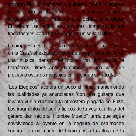
integran Fila Frutos (voz y guitarra), Mauro Carosela
(bajo) y José A. (batería). La masterización estuvo a
cargo de Sergio CH (Natas, Ararat, Soldati, entre otros).
El álbum se editó en los tres formatos físicos
tradicionales, cada uno a cargo de un sello distinto.
La propuesta está clara ya desde el primer tema “Fuego
en la Cruz”: el extracto sonoro de una película de terror,
una música densa, neblinosa, con riffs lentos e
hipnóticos, ritmos apesadumbrados y una voz que
proclama oscuros mensajes en la lengua vernácula.
“Los Elegidos” acelera un poco el ritmo, manteniendo
las cualidades ya anunciadas, con una guitarra que
levanta vuelo cruzando la atmósfera plagada de Fuzz.
Los fragmentos de audio típicos de la veta ocultista del
género dan inicio a “Hombre Muerto”, tema que sigue
envolviendo al oyente en la negrura de esa noche
sonora, con un manto de humo gris a la altura de la