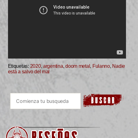
Etiquetas:
2020
,
argentina
,
doom metal
,
Fulanno
,
Nadie
está a salvo del mal