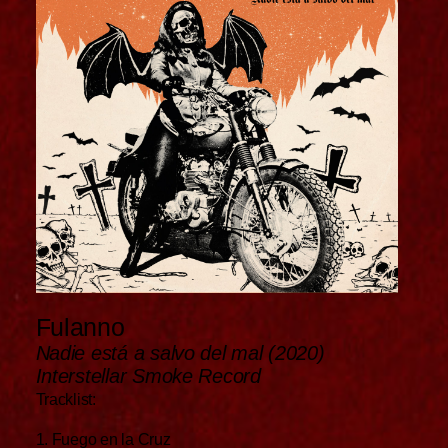
Fulanno
Nadie está a salvo del mal (2020)
Interstellar Smoke Record
Tracklist:
1. Fuego en la Cruz