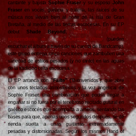
cantante y bajista
Sophie Fraser
y su esposo
John
Fraser
en voces, guitarra y batería, las raíces de su
música nos llevan bien al norte de la isla de Gran
Bretaña, al medio de las tierras escocesas. En su EP
debut
Shade Beyond
,
editado de manera
independiente el 8 de diciembre último
(pueden
escuchar el álbum a través de su cuenta de Bandcamp),
este grupo entrega cinco canciones que zambullen una
variedad de estilos pesados (y no tanto) en las aguas
de la tradición celta escocesa.
El EP arranca con
“Fàilte”
(“Bienvenidos”), que abre
con unos teclados atmosféricos y la voz angelical de
Sophie Fraser, una combinación que podría llegar a
engañar si no fuera por el tenebroso recitado gutural en
gaélico escocés que acompaña a ambos, sentando las
bases para que, apenas unos segundos después, se dé
rienda suelta a unas guitarras extremadamente
pesadas y distorsionadas. Según los mismos Hand of