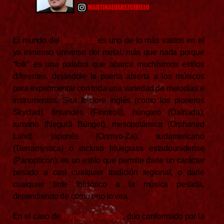
El mundo del
folk metal
es uno de lo más vastos en el
ya inmenso universo del metal, más que nada porque
“folk” es una palabra que abarca muchísimos estilos
diferentes, dejándole la puerta abierta a los músicos
para experimentar con toda una variedad de melodías e
instrumentos. Sea folclore inglés (como los pioneros
Skyclad), finlandés (Finntroll), húngaro (Dalriada),
rumano (Negură Bunget), mesopotámico (Orphaned
Land), japonés (Onmyo-Za), sudamericano
(Tierramystica) o incluso bluegrass estadounidense
(Panopticon), es un estilo que permite darle un carácter
pesado a casi cualquier tradición regional, o darle
cualquier tinte folclórico a la música pesada,
dependiendo de cómo uno lo vea.
En el caso de
Hand of Kalliach
, dúo conformado por la