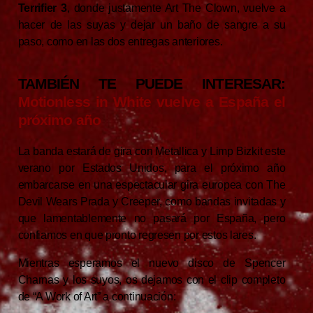
Terrifier 3
, donde justamente Art The Clown, vuelve a
hacer de las suyas y dejar un baño de sangre a su
paso, como en las dos entregas anteriores.
TAMBIÉN TE PUEDE INTERESAR:
Motionless in White vuelve a España el
próximo año
La banda estará de gira con Metallica y Limp Bizkit este
verano por Estados Unidos, para el próximo año
embarcarse en una espectacular gira europea con The
Devil Wears Prada y Creeper, como bandas invitadas y
que lamentablemente no pasará por España, pero
confiamos en que pronto regresen por estos lares.
Mientras esperamos el nuevo disco de Spencer
Charnas y los suyos, os dejamos con el clip completo
de “A Work of Art” a continuación: