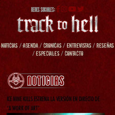
REDES SOCIALES:
NOTICIAS
/
AGENDA
/
CRONICAS
/
ENTREVISTAS
/
RESEÑAS
/
ESPECIALES
/
CONTACTO
ICE NINE KILLS ESTRENA LA VERSIÓN EN DIRECTO DE
“A WORK OF ART”