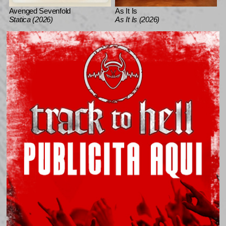
Avenged Sevenfold
As It Is
Statica (2026)
As It Is (2026)