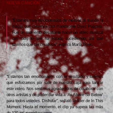
NUEVA CANCIÓN
“Estamos muy emocionados de mostrar al mundo la
magia que creamos con Handsome Devil Puppets.
Fue un momento desafiante hacer un video musical
con todo lo que ha estado sucediendo, así que
tuvimos que ser creativos”, explicó María Brink.
“Estamos tan emocionados con el resultado y tuvimos
que esforzarnos por salir de nuestra caja para lanzar
este video. Nos sentimos agradecidos de colaborar con
otros artistas y de poder dar vida a ‘As Above So Below’
para todos ustedes. Disfrutar”, señaló la líder de In This
Moment. Hasta el momento, el clip ya supera las más
de 120 mil reproducciones.