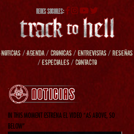
REDES SOCIALES:
NOTICIAS
/
AGENDA
/
CRONICAS
/
ENTREVISTAS
/
RESEÑAS
/
ESPECIALES
/
CONTACTO
IN THIS MOMENT ESTRENA EL VIDEO “AS ABOVE, SO
BELOW”