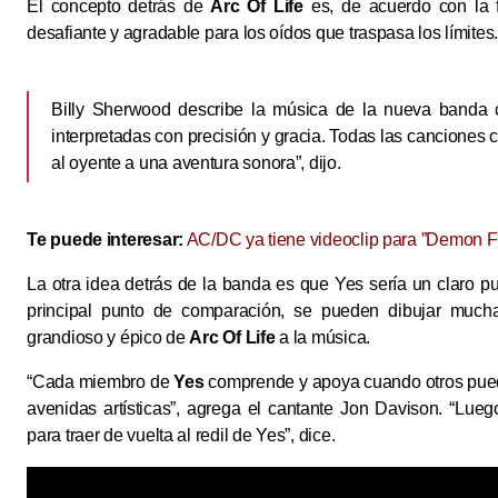
El concepto detrás de
Arc Of Life
es, de acuerdo con la fi
desafiante y agradable para los oídos que traspasa los límites
Billy Sherwood describe la música de la nueva banda c
interpretadas con precisión y gracia. Todas las canciones
al oyente a una aventura sonora”, dijo.
Te puede interesar:
AC/DC ya tiene videoclip para ”Demon Fi
La otra idea detrás de la banda es que Yes sería un claro pu
principal punto de comparación, se pueden dibujar muchas
grandioso y épico de
Arc Of Life
a la música.
“Cada miembro de
Yes
comprende y apoya cuando otros puede
avenidas artísticas”, agrega el cantante Jon Davison. “Lue
para traer de vuelta al redil de Yes”, dice.