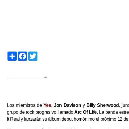
S
F
T
h
a
w
a
c
i
r
e
t
e
b
t
o
e
o
r
k
Los miembros de
Yes
,
Jon Davison
y
Billy Sherwood
, jun
grupo de rock progresivo llamado
Arc Of Life
. La banda estr
It Real y lanzarán su álbum debut homónimo el próximo 12 de 