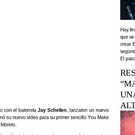
Hay fes
que se
crear. 
segundo
El pasa
RES
“M
UN
AL
to con el baterista
Jay Schellen
, lanzaron un nuevo
enó su nuevo video para su primer sencillo You Make
febrero.