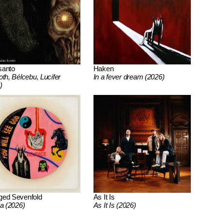
santo
Haken
oth, Bélcebu, Lucifer
In a fever dream (2026)
)
ged Sevenfold
As It Is
ca (2026)
As It Is (2026)