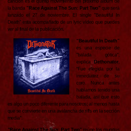
canción es el quinto movimiento del próximo álbum de
la banda
”Race Against The Sun: Part Two”
que será
lanzado el 27 de noviembre. El single ”Beautiful In
Death” esta acompañado de un lyric vídeo que puedes
ver al final de la publicación.
“Beautiful In Death”
es una especie de
”balada gótica”,
explica
Dethonator
,
“Fue elegida por la
inmediatez de su
coro. Nunca antes
habíamos tenido una
balada, así que esto
es algo un poco diferente para nosotros; al menos hasta
que se convierte en una avalancha de riffs en la sección
media”.
”Race Against The Sun: Part Two”
reúne los mundos