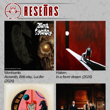
Montsanto
Haken
Astaroth, Bélcebu, Lucifer
In a fever dream (2026)
(2026)