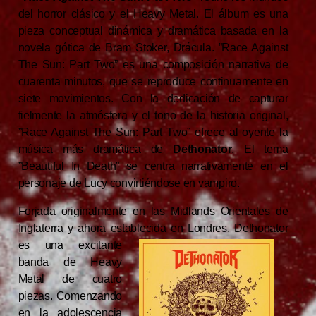
del horror clásico y el Heavy Metal. El álbum es una
pieza conceptual dinámica y dramática basada en la
novela gótica de Bram Stoker, Drácula. ”Race Against
The Sun: Part Two” es una composición narrativa de
cuarenta minutos, que se reproduce continuamente en
siete movimientos. Con la dedicación de capturar
fielmente la atmósfera y el tono de la historia original,
”Race Against The Sun: Part Two” ofrece al oyente la
música más dramática de
Dethonator
. El tema
”Beautiful In Death” se centra narrativamente en el
personaje de Lucy convirtiéndose en vampiro.
Forjada originalmente en las Midlands Orientales de
Inglaterra y ahora establecida en Londres, Dethonator
es una
excitante
banda de Heavy
Metal de cuatro
piezas. Comenzando
en la adolescencia