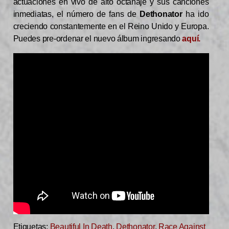
actuaciones en vivo de alto octanaje y sus canciones
inmediatas, el número de fans de
Dethonator
ha ido
creciendo constantemente en el Reino Unido y Europa.
Puedes pre-ordenar el nuevo álbum ingresando
aquí.
Etiquetas:
Beautiful In Death
,
Dethonator
,
Race Against