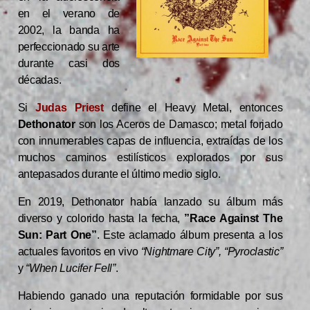
en el verano de
2002, la banda ha
perfeccionado su arte
durante casi dos
décadas.
Si
Judas Priest
define el Heavy Metal, entonces
Dethonator
son los Aceros de Damasco; metal forjado
con innumerables capas de influencia, extraídas de los
muchos caminos estilísticos explorados por sus
antepasados durante el último medio siglo.
En 2019, Dethonator había lanzado su álbum más
diverso y colorido hasta la fecha,
”Race Against The
Sun: Part One”
. Este aclamado álbum presenta a los
actuales favoritos en vivo
“Nightmare City”, “Pyroclastic”
y
“When Lucifer Fell”
.
Habiendo ganado una reputación formidable por sus