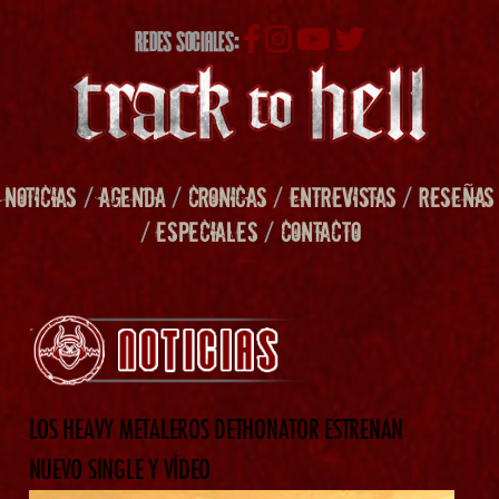
REDES SOCIALES:
NOTICIAS
/
AGENDA
/
CRONICAS
/
ENTREVISTAS
/
RESEÑAS
/
ESPECIALES
/
CONTACTO
LOS HEAVY METALEROS DETHONATOR ESTRENAN
NUEVO SINGLE Y VÍDEO