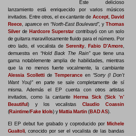
Este delicioso
lanzamiento está enriquecido por varios músicos
invitados. Entre otros, el ex-cantante de
Accept
,
David
Reece
, aparece en
“North-East Boulevard”
, y
Thomas
Silver
de
Hardcore Superstar
contribuyó con un solo
de guitarra maravillosamente fluido para el número. Por
otro lado, el vocalista de
Serenity
,
Fabio D’Amore
,
demuestra en
“Hold Back The Rain”
que tiene una
gama notablemente amplia de habilidades, mientras
que la no menos fuerte vocalmente, la cambiante
Alessia Scolletti
de
Temperance
en
“Sorry (I Don’t
Want You)”
en parte se sale completamente de sí
misma. Además el EP cuenta con otros artistas
invitados, como la cantante
Herma Sick
(
Sick ‘n’
Beautiful
) y los vocalistas
Claudio Coassin
(
Raintime
/
Fake Idols
) y
Mattia Martin
(
BAD AS
).
El EP debut fue grabado y coproducido por
Michele
Guaitoli
, conocido por ser el vocalista de las bandas