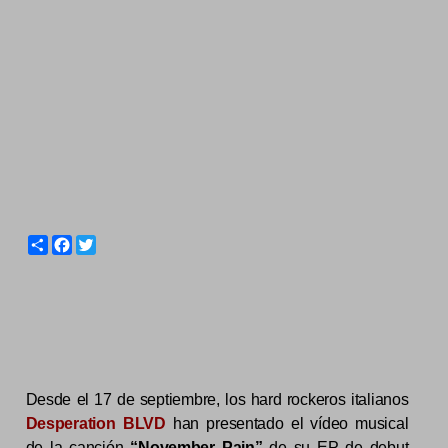
S
F
T
h
a
w
a
c
i
r
e
t
e
b
t
o
e
o
r
k
Desde el 17 de septiembre, los hard rockeros italianos
Desperation BLVD
han presentado el vídeo musical
de la canción
“November Pain”
de su EP de debut