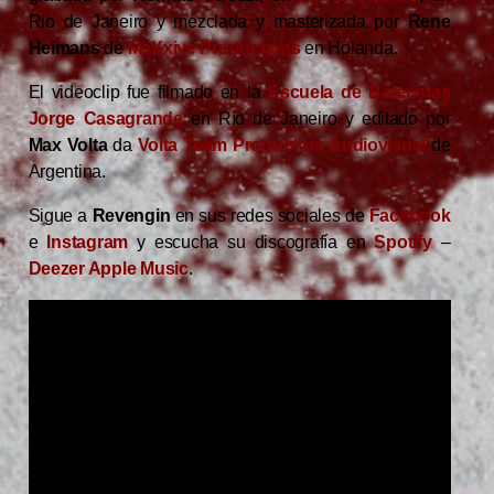
Rio de Janeiro y mezclada y masterizada por
Rene
Heimans
de
MaXxive Productions
en Holanda.
El videoclip fue filmado en la
Escuela de Bateristas
Jorge Casagrande
en Río de Janeiro y editado por
Max Volta
da
Volta Team Productora Audiovisual
de
Argentina.
Sigue a
Revengin
en sus redes sociales de
Facebook
e
Instagram
y escucha su discografía en
Spotify
–
Deezer
Apple Music
.