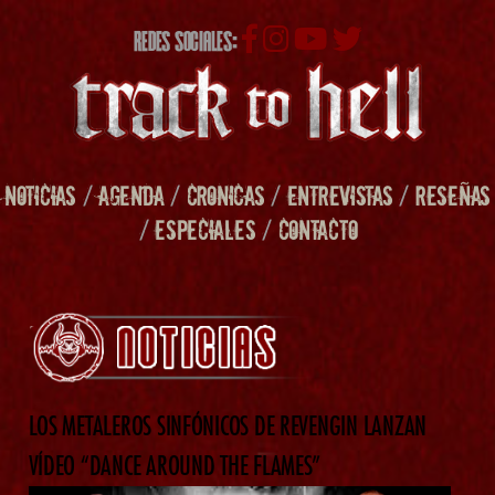
REDES SOCIALES:
NOTICIAS
/
AGENDA
/
CRONICAS
/
ENTREVISTAS
/
RESEÑAS
/
ESPECIALES
/
CONTACTO
LOS METALEROS SINFÓNICOS DE REVENGIN LANZAN
VÍDEO “DANCE AROUND THE FLAMES”