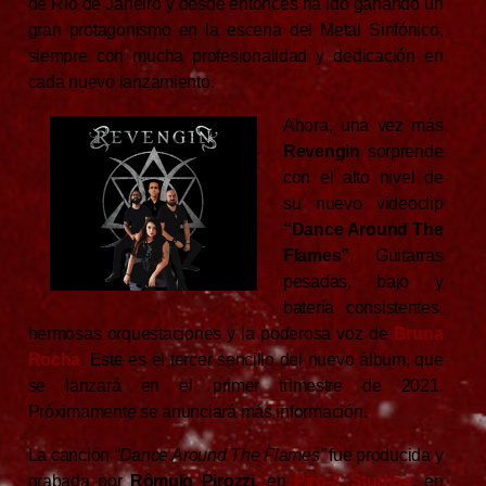
de Río de Janeiro y desde entonces ha ido ganando un
gran protagonismo en la escena del Metal Sinfónico,
siempre con mucha profesionalidad y dedicación en
cada nuevo lanzamiento.
Ahora, una vez más
Revengin
sorprende
con el alto nivel de
su nuevo videoclip
“Dance Around The
Flames”
. Guitarras
pesadas, bajo y
batería consistentes,
hermosas orquestaciones y la poderosa voz de
Bruna
Rocha
. Este es el tercer sencillo del nuevo álbum, que
se lanzará en el primer trimestre de 2021.
Próximamente se anunciará más información.
La canción
“Dance Around The Flames”
fue producida y
grabada por
Rômulo Pirozzi
, en
Piro-Z Studios
, en