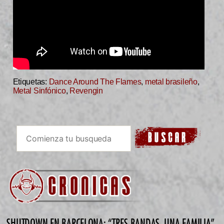
Etiquetas:
Dance Around The Flames
,
metal brasileño
,
Metal Sinfónico
,
Revengin
SHUTDOWN EN BARCELONA: “TRES BANDAS, UNA FAMILIA”