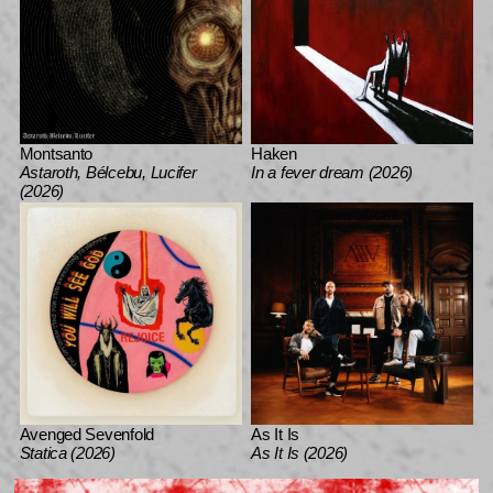
Montsanto
Haken
Astaroth, Bélcebu, Lucifer
In a fever dream (2026)
(2026)
Avenged Sevenfold
As It Is
Statica (2026)
As It Is (2026)