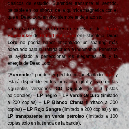
clásicos de estudio. Surrender transmite el sentido,
palpable en los shows, de la química magnética con el
que el Dead Lord en vivo siempre te deja atónito.
En su camino hacia la mesa de mezclas del
Studio
Humbucker
de
Robert Pehrsson
en Estocolmo,
Dead
Lord
no podría haber encontrado un sparring más
adecuado para su ráfaga cruda e indomable. Pehrsson
ha ayudado a perfeccionar los elegantes riffs y la
energía de Dead Lord.
“Surrender”
puede ser pedido por adelantado
aquí
y
estará disponible en los formatos digital y físico en las
siguientes versiones:
CD Digipak
(incl. 3 pistas
adicionales) –
LP negro
–
LP Verde Oscuro
(limitado
a 200 copias) –
LP Blanco Crema
(limitado a 300
copias) –
LP Rojo Sangre
(limitado a 200 copias) y en
LP transparente en verde petroleo
(limitado a 100
copias solo en la tienda de la banda).