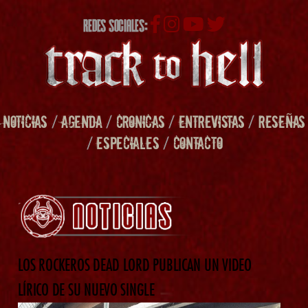
REDES SOCIALES:
NOTICIAS
/
AGENDA
/
CRONICAS
/
ENTREVISTAS
/
RESEÑAS
/
ESPECIALES
/
CONTACTO
LOS ROCKEROS DEAD LORD PUBLICAN UN VIDEO
LÍRICO DE SU NUEVO SINGLE