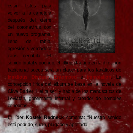
están listos para
volver a la carretera
después del cierre
del coronavirus con
un nuevo programa,
lleno de rabia,
agresión y verdadero
caos cenobita. El
sonido brutal y podrido, el riffing plagado en la dirección
tradicional sueca será un placer para los fanáticos de
Insidious Disease
,
Entombed
e
Immolation
. La
concepción lírica del álbum se basa en la novela de
Clive Barker “Hellraiser” y habla de los manuscritos de
Leviatán, gobernante infernal y creador de horribles
cenobitas.
El líder
Kostek Redneck
comenta: “Nuestro sonido
está podrido, sucio, plagado y apretado.