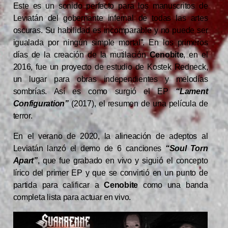
Este es un sonido perfecto para los manuscritos de
Leviatán del gobernante infernal de todas las artes
oscuras. Su habilidad es incomparable y no puede ser
igualada por ningún simple mortal”. En los primeros
días de la creación de la mutilación
Cenobite
, en el
2016, fue un proyecto de estudio de Kostek Redneck,
un lugar para obras independientes y melodías
sombrías. Así es como surgió el EP
“Lament
Configuration”
(2017), el resumen de una película de
terror.
En el verano de 2020, la alineación de adeptos al
Leviatán lanzó el demo de 6 canciones
“Soul Torn
Apart”
, que fue grabado en vivo y siguió el concepto
lírico del primer EP y que se convirtió en un punto de
partida para calificar a
Cenobite
como una banda
completa lista para actuar en vivo.