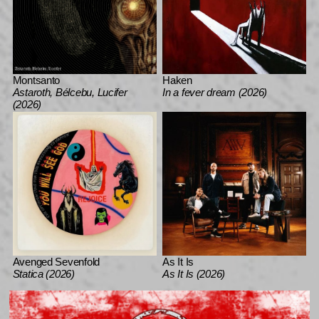
Montsanto
Haken
Astaroth, Bélcebu, Lucifer
In a fever dream (2026)
(2026)
Avenged Sevenfold
As It Is
Statica (2026)
As It Is (2026)