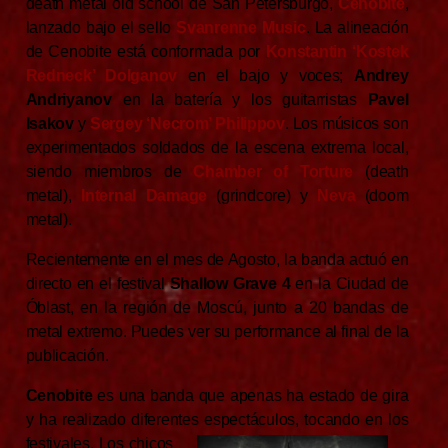
death metal old school de San Petersburgo,
Cenobite
,
lanzado bajo el sello
Svanrenne Music
. La alineación
de Cenobite está conformada por
Konstantin ‘Kostek
Redneck’ Dolganov
en el bajo y voces;
Andrey
Andriyanov
en la batería y los guitarristas
Pavel
Isakov
y
Sergey ‘Necrom’ Philippov
. Los músicos son
experimentados soldados de la escena extrema local,
siendo miembros de
Chamber of Torture
(death
metal),
Internal Damage
(grindcore) y
Neva
(doom
metal).
Recientemente en el mes de Agosto, la banda actuó en
directo en el festival
Shallow Grave 4
en la Ciudad de
Óblast, en la región de Moscú, junto a 20 bandas de
metal extremo. Puedes ver su performance al final de la
publicación.
Cenobite
es una banda que apenas ha estado de gira
y ha realizado diferentes espectáculos, tocando en los
festivales. Los chicos