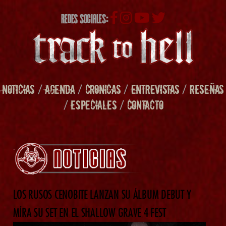
REDES SOCIALES:
NOTICIAS
/
AGENDA
/
CRONICAS
/
ENTREVISTAS
/
RESEÑAS
/
ESPECIALES
/
CONTACTO
LOS RUSOS CENOBITE LANZAN SU ÁLBUM DEBUT Y
MÍRA SU SET EN EL SHALLOW GRAVE 4 FEST