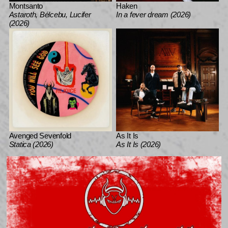
Montsanto
Haken
Astaroth, Bélcebu, Lucifer
In a fever dream (2026)
(2026)
Avenged Sevenfold
As It Is
Statica (2026)
As It Is (2026)