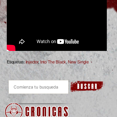
Etiquetas:
Injector
,
Into The Black
,
New Single