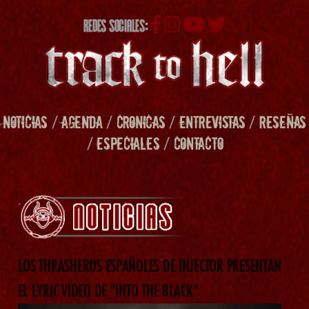
REDES SOCIALES:
NOTICIAS
/
AGENDA
/
CRONICAS
/
ENTREVISTAS
/
RESEÑAS
/
ESPECIALES
/
CONTACTO
LOS THRASHEROS ESPAÑOLES DE INJECTOR PRESENTAN
EL LYRIC VIDEO DE ”INTO THE BLACK”