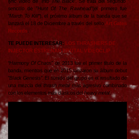
lyric
video de ”
Into The Black”
. Se trata del segundo
sencillo de ”
Hunt Of The Rawhead”
(el primero fue
“
March To Kill
“), el próximo álbum de la banda que se
lanzará el 18 de Diciembre a través del sello
Art Gates
Records
.
TE PUEDE INTERESAR:
LOS THRASHERS DE
INJECTOR ESTRENAN BRUTAL VÍDEOCLIP
“
Harmony Of Chaos
” de 2013 fue el primer título de la
banda, mientras que en 2015 lanzaron su álbum debut
”
Black Genesis”
. El sonido del grupo es el resultado de
una mezcla del
thrash metal
más agresivo combinado
con los elementos más clásicos del
heavy metal.