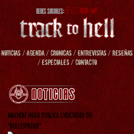
REDES SOCIALES:
NOTICIAS
/
AGENDA
/
CRONICAS
/
ENTREVISTAS
/
RESEÑAS
/
ESPECIALES
/
CONTACTO
MACHINE HEAD PUBLICA LYRICVIDEO DE:
“BULLETPROOF”