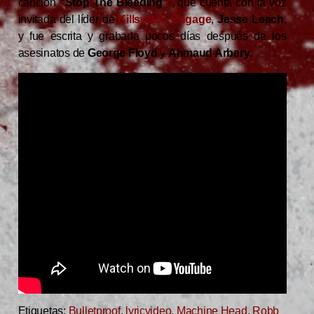
canción
“Stop The Bleeding”
, que cuenta con la voz
invitada del líder de
Killswitch Engage
,
Jesse Leach
,
y fue escrita y grabada pocos días después de los
asesinatos de
George Floyd
y
Ahmaud Arbery
.
Etiquetas:
Bulletproof
,
lyricvideo
,
Machine Head
,
Robb