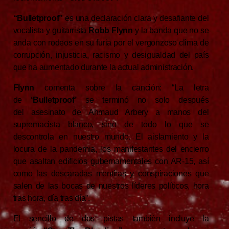
“Bulletproof”
es una declaración clara y desafiante del
vocalista y guitarrista
Robb Flynn
y la banda que no se
anda con rodeos en su furia por el vergonzoso clima de
corrupción, injusticia, racismo y desigualdad del país
que ha aumentado durante la actual administración.
Flynn
comenta sobre la canción: “La letra
de
‘Bulletproof’
se terminó no solo después
del asesinato de Ahmaud Arbery a manos del
supremacista blanco, sino de todo lo que se
descontrola en nuestro mundo. El aislamiento y la
locura de la pandemia, los manifestantes del encierro
que asaltan edificios gubernamentales con AR-15, así
como las descaradas mentiras y conspiraciones que
salen de las bocas de nuestros líderes políticos, hora
tras hora, día tras día”.
El sencillo de dos pistas también incluye la