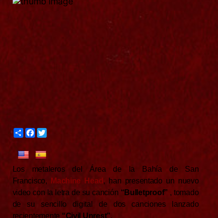
S
F
T
h
a
w
a
c
i
r
e
t
e
b
t
Los metaleros del Área de la Bahía de San
o
e
o
r
Francisco,
Machine Head
, han presentado un nuevo
k
video con la letra de su canción
“Bulletproof”
, tomado
de su sencillo digital de dos canciones lanzado
recientemente
“Civil Unrest”
.