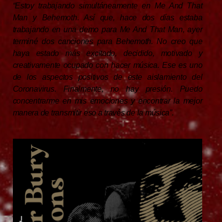
“Estoy trabajando simultáneamente en Me And That
Man y Behemoth. Así que, hace dos días estaba
trabajando en una demo para Me And That Man, ayer
terminé dos canciones para Behemoth. No creo que
haya estado más excitado, decidido, motivado y
creativamente ocupado con hacer música. Ese es uno
de los aspectos positivos de este aislamiento del
Coronavirus. Finalmente, no hay presión. Puedo
concentrarme en mis emociones y encontrar la mejor
manera de transmitir eso a través de la música”.