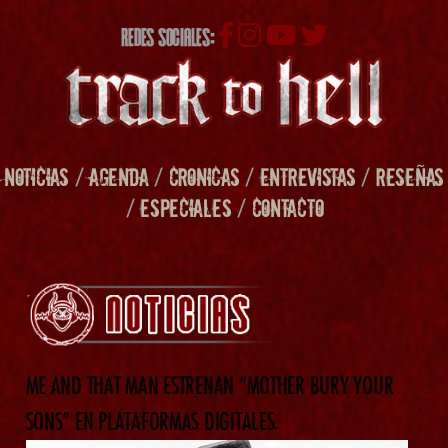
REDES SOCIALES:
NOTICIAS
/
AGENDA
/
CRONICAS
/
ENTREVISTAS
/
RESEÑAS
/
ESPECIALES
/
CONTACTO
ME AND THAT MAN ESTRENAN “MOTHER BURY YOUR
SONS” EN PLATAFORMAS DIGITALES.