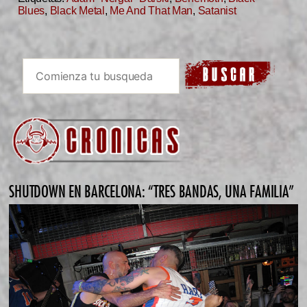
Blues
,
Black Metal
,
Me And That Man
,
Satanist
SHUTDOWN EN BARCELONA: “TRES BANDAS, UNA FAMILIA”