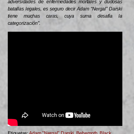
adversidades de enfermedades mortales y dudosas
batallas legales, es seguro decir Adam “Nergal” Darski
tiene muchas caras, cuya suma desafía la
categorización”.
Etiquetas:
Adam "Nergal" Darski
,
Behemoth
,
Black