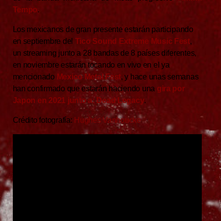
Tempo
.
Los mexicanos de gran presente estarán participando
en septiembre del
Tico Sound Extreme Music Fest
,
un streaming junto a 28 bandas de 8 países diferentes,
en noviembre estarán tocando en vivo en el ya
mencionado
Mexico Metal Fest
, y hace unas semanas
han confirmado que estarán haciendo una
gira por
Japon en 2021 junto a: Dead Legacy
.
Crédito fotografía:
Hughes Vanhoucke