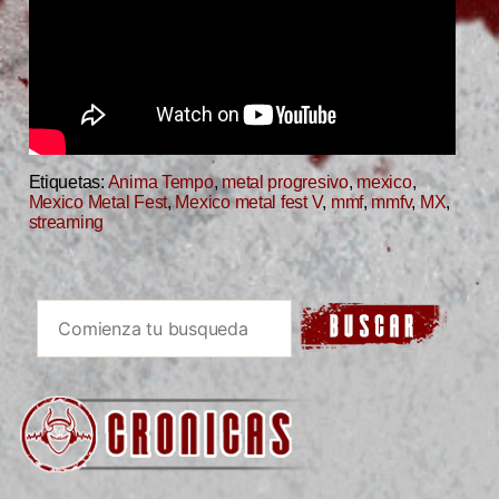
Etiquetas:
Anima Tempo
,
metal progresivo
,
mexico
,
Mexico Metal Fest
,
Mexico metal fest V
,
mmf
,
mmfv
,
MX
,
streaming