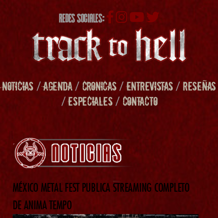
REDES SOCIALES:
NOTICIAS
/
AGENDA
/
CRONICAS
/
ENTREVISTAS
/
RESEÑAS
/
ESPECIALES
/
CONTACTO
MÉXICO METAL FEST PUBLICA STREAMING COMPLETO
DE ANIMA TEMPO