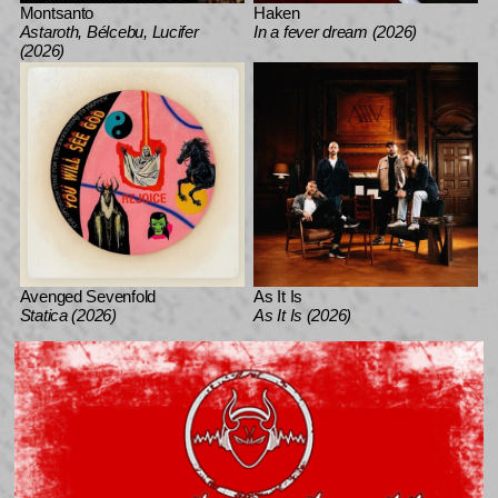
Montsanto
Haken
Astaroth, Bélcebu, Lucifer
In a fever dream (2026)
(2026)
Avenged Sevenfold
As It Is
Statica (2026)
As It Is (2026)