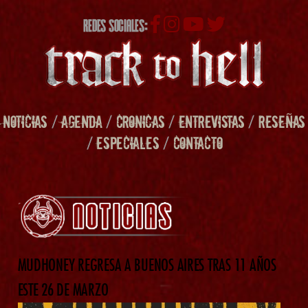
REDES SOCIALES:
NOTICIAS
/
AGENDA
/
CRONICAS
/
ENTREVISTAS
/
RESEÑAS
/
ESPECIALES
/
CONTACTO
MUDHONEY REGRESA A BUENOS AIRES TRAS 11 AÑOS
ESTE 26 DE MARZO