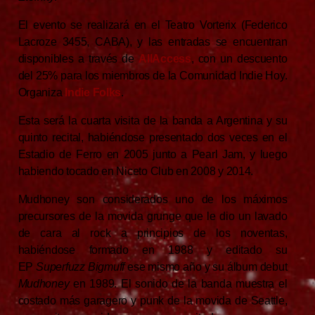
El evento se realizará en el Teatro Vorterix (Federico
Lacroze 3455, CABA), y las entradas se encuentran
disponibles a través de
AllAccess
, con un descuento
del 25% para los miembros de la Comunidad Indie Hoy.
Organiza
Indie Folks
.
Esta será la cuarta visita de la banda a Argentina y su
quinto recital, habiéndose presentado dos veces en el
Estadio de Ferro en 2005 junto a Pearl Jam, y luego
habiendo tocado en Niceto Club en 2008 y 2014.
Mudhoney son considerados uno de los máximos
precursores de la movida grunge que le dio un lavado
de cara al rock a principios de los noventas,
habiéndose formado en 1988 y editado su
EP
Superfuzz Bigmuff
ese mismo año y su álbum debut
Mudhoney
en 1989. El sonido de la banda muestra el
costado más garagero y punk de la movida de Seattle,