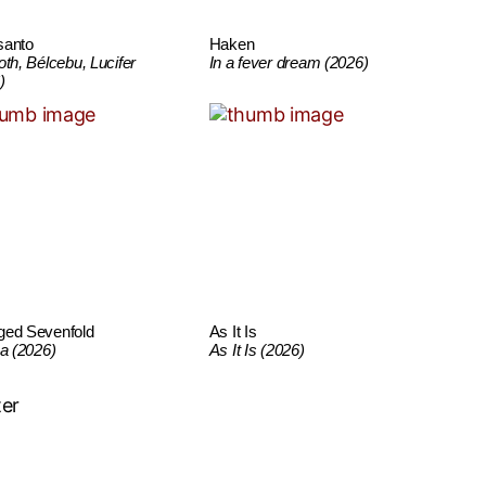
santo
Haken
oth, Bélcebu, Lucifer
In a fever dream (2026)
)
ged Sevenfold
As It Is
ca (2026)
As It Is (2026)