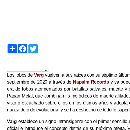
S
F
T
h
a
w
a
c
i
r
e
t
e
b
t
o
e
o
r
Los lobos de
Varg
vuelven a sus raíces con su séptimo álbum
k
septiembre de 2020 a través de
Napalm Records
y ya pued
era de lobos atormentados por batallas salvajes, muerte y
Pagan Metal, que combina riffs melódicos de muerte afilados
visto o escuchado sobre ellos en los últimos años y adopt
nunca dejó de evolucionar y se ha deshecho de todo lo superf
Varg
establece un signo intransigente con el primer sencillo
oficial e introduce el concepto detrás de su próxima oferta. V