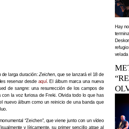
Hay noc
termin
Deskom
refugi
velada
ME
 de larga duración:
Zeichen
, que se lanzará el 18 de
“R
es reservar desde
aquí
. El álbum marca una nueva
OL
 sed de sangre: una resurrección de los campos de
 con la voz furiosa de Freki. Olvida todo lo que has
a el nuevo álbum como un reinicio de una banda que
luo.
 monumental “Zeichen”, que viene junto con un vídeo
isualmente y líricamente, su primer sencillo atrae al