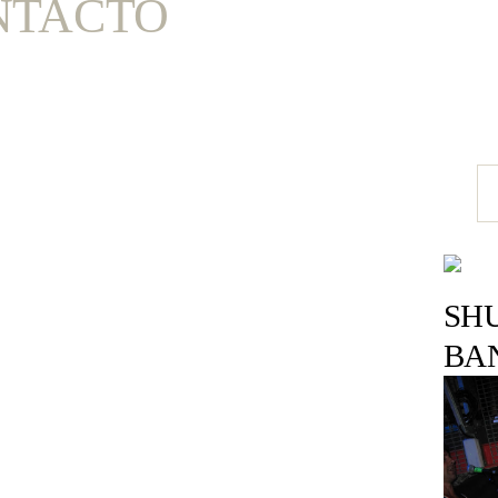
NTACTO
SH
BA