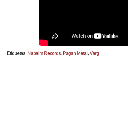
Etiquetas:
Napalm Records
,
Pagan Metal
,
Varg