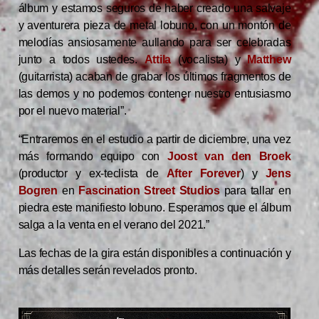
álbum y estamos seguros de haber creado una salvaje
y aventurera pieza de metal lobuno, con un montón de
melodías ansiosamente aullando para ser celebradas
junto a todos ustedes.
Attila
(vocalista) y
Matthew
(guitarrista) acaban de grabar los últimos fragmentos de
las demos y no podemos contener nuestro entusiasmo
por el nuevo material”.
“Entraremos en el estudio a partir de diciembre, una vez
más formando equipo con
Joost van den Broek
(productor y ex-teclista de
After Forever
) y
Jens
Bogren
en
Fascination Street Studios
para tallar en
piedra este manifiesto lobuno. Esperamos que el álbum
salga a la venta en el verano del 2021.”
Las fechas de la gira están disponibles a continuación y
más detalles serán revelados pronto.