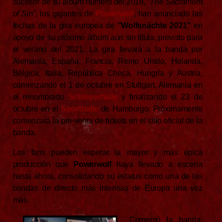
sucesor de su álbum número del 2018,
”The Sacrament
of Sin”
, los gigantes de
Powerwolf
, han anunciado las
fechas de la gira europea de
”Wolfsnächte 2021”
en
apoyo de su próximo álbum aún sin título, previsto para
el verano del 2021. La gira llevará a la banda por
Alemania, España, Francia, Reino Unido, Holanda,
Bélgica, Italia, República Checa, Hungría y Austria,
comenzando el 1 de octubre en Stuttgart, Alemania en
el renombrado
Schleyerhalle
y finalizando el 23 de
octubre en el
Sporthalle
de Hamburgo. Próximamente
comenzará la pre-venta de tickets en el sitio oficial de la
banda.
Los fans pueden esperar la mayor y más épica
producción que
Powerwolf
haya llevado a escena
hasta ahora, consolidando su estatus como una de las
bandas de directo más intensas de Europa una vez
más.
Comentó la banda: