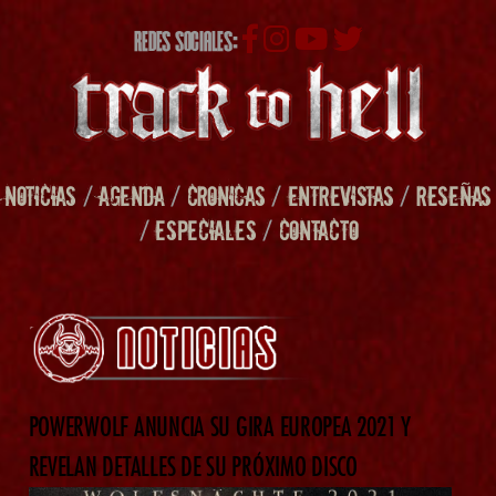
REDES SOCIALES:
NOTICIAS
/
AGENDA
/
CRONICAS
/
ENTREVISTAS
/
RESEÑAS
/
ESPECIALES
/
CONTACTO
POWERWOLF ANUNCIA SU GIRA EUROPEA 2021 Y
REVELAN DETALLES DE SU PRÓXIMO DISCO