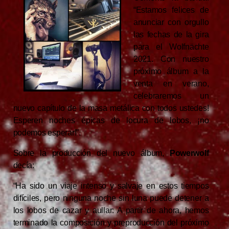
“Estamos felices de
anunciar con orgullo
las fechas de la gira
para el Wolfnächte
2021. Con nuestro
próximo álbum a la
venta en verano,
celebraremos un
nuevo capítulo de la masa metálica con todos ustedes!
Esperen noches épicas de locura de lobos, ¡no
podemos esperar!”.
Sobre la producción del nuevo álbum,
Powerwolf
decía:
“Ha sido un viaje intenso y salvaje en estos tiempos
difíciles, pero ninguna noche sin luna puede detener a
los lobos de cazar y aullar: A partir de ahora, hemos
terminado la composición y preproducción del próximo