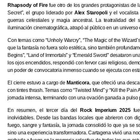
Rhapsody of Fire
fue otro de los grandes protagonistas de 
Secret”, el grupo liderado por
Alex Staropoli
y el vocalist
guerras celestiales y magia ancestral. La teatralidad del
iluminación cinematográfica, atrapó al público en un universo
Con temas como “Unholy Warcry”, “The Magic of the Wizard’s
que la fantasía no fuera solo estética, sino también profunda
Begins”, “Land of Immortals” y “Emerald Sword” desataron una c
los ojos encendidos, respondió con fervor casi religioso, dem
un poder de convocatoria inmenso cuando se ejecuta con esta
El cierre estuvo a cargo de
Manticora
, que ofreció una desc
con tintes thrash. Temas como “Twisted Mind” y “Kill the Pain
jornada intensa, terminando con una ovación ganada a pulso p
En resumen, el tercer día del
Rock Imperium 2025
fue
inolvidables. Desde las bandas locales que abrieron con dig
fuego, sangre y fantasía, la jornada consolidó lo que ya se s
sino una experiencia transformadora. Cartagena vivió una no