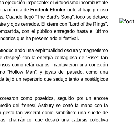
una ejecución impecable: el virtuosismo incombustible
ncia rítmica de
Frederik Ehmke
junto al bajo preciso
ras. Cuando llegó “The Bard’s Song”, todo se detuvo:
ire y ojos cerrados. El cierre con “Lord of the Rings”,
ompartida, con el público entregado hasta el último
endarios que ha presenciado el festival.
ntroduciendo una espiritualidad oscura y magnetismo
se despejó con la energía contagiosa de “Rise”.
Ian
 densos como relámpagos, mantuvieron una conexión
omo “Hollow Man”, y joyas del pasado, como una
a tejió un repertorio que sedujo tanto a nostálgicos
 corearon como poseídos, seguido por un encore
dio del frenesí, Astbury se cortó la mano con la
n gesto tan visceral como simbólico: una suerte de
, casi chamánico, que desató una catarsis colectiva