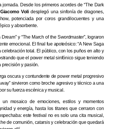
la jornada. Desde los primeros acordes de “The Dark
a
Giacomo Voli
desplegó una sinfonía de dragones,
 show, potenciada por coros grandilocuentes y una
 épico y absorbente.
 Dream” y “The March of the Swordmaster”, lograron
mente emocional. El final fue apoteósico: “A New Saga
elebración total. El público, con los puños en alto y
ostrando que el power metal sinfónico sigue teniendo
 precisión y pasión.
arga oscura y contundente de power metal progresivo
 Away” sirvieron como broche agresivo y técnico a una
or su fuerza escénica y musical.
 un mosaico de emociones, estilos y momentos
nidad y energía, hasta los titanes que cerraron con
ospechaba: este festival no es solo una cita musical,
che de comunión, catarsis y celebración que quedará