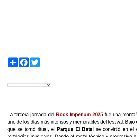
S
F
T
h
a
w
a
c
i
r
e
t
e
b
t
o
e
o
r
k
La tercera jornada del
Rock Imperium 2025
fue una montañ
uno de los días más intensos y memorables del festival. Bajo 
que se tornó ritual, el
Parque El Batel
se convirtió en el 
mitologías musicales. Desde el metal técnico y progresivo ha