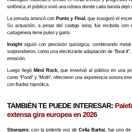
sinfónica, el público vivió una odisea donde cada banda dejó 
La jornada arrancó con
Punto y Final
, que inauguró el esce
Su actuación, a pesar del castigo solar, fue recibida co
cartagenera tiene pulso y garra.
Inxight
siguió con precisión quirúrgica, combinando meta
sorprendieron, como una electrizante adaptación de “Beat It
emoción.
Luego llegó
Mind Rock
, que envolvió al público en una pr
como “Pond” y “Moth”, ofrecieron una experiencia sonora env
con fluidez hipnótica.
TAMBIÉN TE PUEDE INTERESAR:
Palef
extensa gira europea en 2026
Strangers
, con la potente voz de
Celia Barloz
, fue uno de