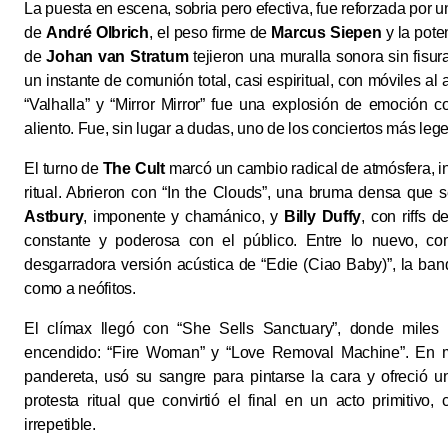
La puesta en escena, sobria pero efectiva, fue reforzada por 
de
André Olbrich
, el peso firme de
Marcus Siepen
y la pote
de
Johan van Stratum
tejieron una muralla sonora sin fisu
un instante de comunión total, casi espiritual, con móviles al a
“Valhalla” y “Mirror Mirror” fue una explosión de emoción c
aliento. Fue, sin lugar a dudas, uno de los conciertos más leg
El turno de
The Cult
marcó un cambio radical de atmósfera, i
ritual. Abrieron con “In the Clouds”, una bruma densa que 
Astbury
, imponente y chamánico, y
Billy Duffy
, con riffs
constante y poderosa con el público. Entre lo nuevo, c
desgarradora versión acústica de “Edie (Ciao Baby)”, la band
como a neófitos.
El clímax llegó con “She Sells Sanctuary”, donde miles
encendido: “Fire Woman” y “Love Removal Machine”. En me
pandereta, usó su sangre para pintarse la cara y ofreció u
protesta ritual que convirtió el final en un acto primitivo
irrepetible.