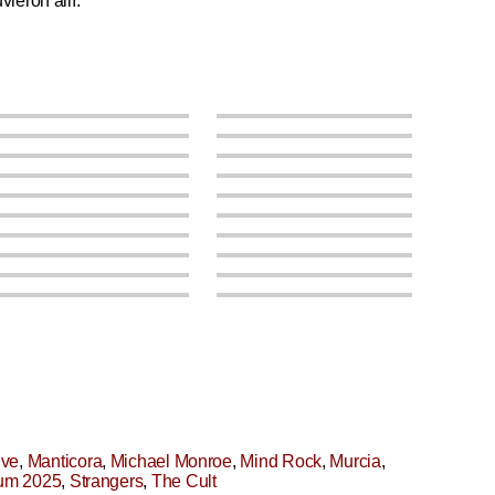
ieron allí.
ive
,
Manticora
,
Michael Monroe
,
Mind Rock
,
Murcia
,
ium 2025
,
Strangers
,
The Cult