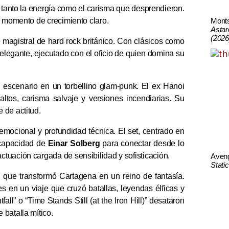
 tanto la energía como el carisma que desprendieron.
Mont
n momento de crecimiento claro.
Astar
(2026
 magistral de hard rock británico. Con clásicos como
o elegante, ejecutado con el oficio de quien domina su
el escenario en un torbellino glam-punk. El ex Hanoi
altos, carisma salvaje y versiones incendiarias. Su
 de actitud.
mocional y profundidad técnica. El set, centrado en
 capacidad de
Einar Solberg
para conectar desde lo
tuación cargada de sensibilidad y sofisticación.
Aven
Stati
, que transformó Cartagena en un reino de fantasía.
s en un viaje que cruzó batallas, leyendas élficas y
l” o “Time Stands Still (at the Iron Hill)” desataron
batalla mítico.