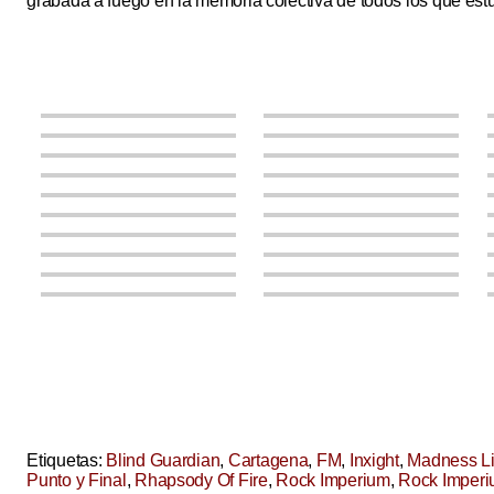
grabada a fuego en la memoria colectiva de todos los que estuv
Etiquetas:
Blind Guardian
,
Cartagena
,
FM
,
Inxight
,
Madness L
Punto y Final
,
Rhapsody Of Fire
,
Rock Imperium
,
Rock Imper