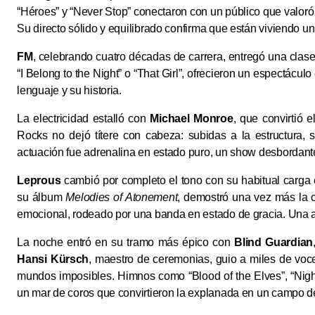
“Héroes” y “Never Stop” conectaron con un público que valoró
Su directo sólido y equilibrado confirma que están viviendo u
FM
, celebrando cuatro décadas de carrera, entregó una clase
“I Belong to the Night” o “That Girl”, ofrecieron un espectácul
lenguaje y su historia.
La electricidad estalló con
Michael Monroe
, que convirtió 
Rocks no dejó títere con cabeza: subidas a la estructura, s
actuación fue adrenalina en estado puro, un show desbordante
Leprous
cambió por completo el tono con su habitual carga e
su álbum
Melodies of Atonement
, demostró una vez más la
emocional, rodeado por una banda en estado de gracia. Una ac
La noche entró en su tramo más épico con
Blind Guardian
Hansi Kürsch
, maestro de ceremonias, guio a miles de voce
mundos imposibles. Himnos como “Blood of the Elves”, “Nightfal
un mar de coros que convirtieron la explanada en un campo de 