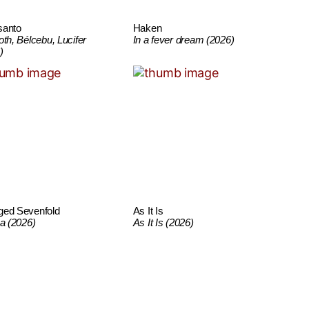
santo
Haken
oth, Bélcebu, Lucifer
In a fever dream (2026)
)
ged Sevenfold
As It Is
ca (2026)
As It Is (2026)