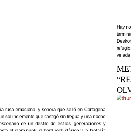
Hay noc
termin
Deskom
refugi
velada
ME
“R
OL
a rusa emocional y sonora que selló en Cartagena
un sol inclemente que castigó sin tregua y una noche
escenario de un desfile de estilos, generaciones y
sta el glam-punk, el hard rock clásico y la fantasía