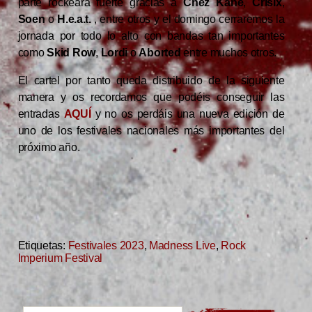
parte rockeará fuerte gracias a
Chez Kane
,
Crisix
,
Soen
o
H.e.a.t.
, entre otros y el domingo cerraremos la
jornada por todo lo alto con bandas tan importantes
como
Skid Row
,
Lordi
o
Aborted
entre muchos otros.
El cartel por tanto queda distribuido de la siguiente
manera y os recordamos que podéis conseguir las
entradas
AQUÍ
y no os perdáis una nueva edición de
uno de los festivales nacionales más importantes del
próximo año.
Etiquetas:
Festivales 2023
,
Madness Live
,
Rock
Imperium Festival