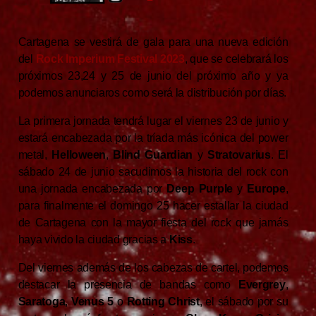
Cartagena se vestirá de gala para una nueva edición
del
Rock Imperium Festival 2023
, que se celebrará los
próximos 23,24 y 25 de junio del próximo año y ya
podemos anunciaros como será la distribución por días.
La primera jornada tendrá lugar el viernes 23 de junio y
estará encabezada por la tríada más icónica del power
metal,
Helloween
,
Blind Guardian
y
Stratovarius
. El
sábado 24 de junio sacudimos la historia del rock con
una jornada encabezada por
Deep Purple
y
Europe
,
para finalmente el domingo 25 hacer estallar la ciudad
de Cartagena con la mayor fiesta del rock que jamás
haya vivido la ciudad gracias a
Kiss
.
Del viernes además de los cabezas de cartel, podemos
destacar la presencia de bandas como
Evergrey
,
Saratoga
,
Venus 5
o
Rotting Christ
, el sábado por su