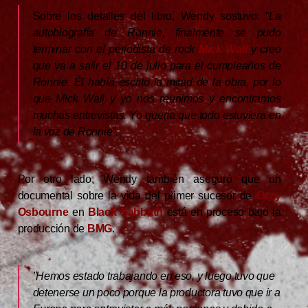
Sobre los detalles del libro, Wendy sostuvo: ”
La
autobiografía de Ronnie, finalmente se pudo
terminar con el periodista de rock
Mick
Wall
y creo
que va a salir el 10 de julio para el cumpleaños de
Ronnie. Él había escrito la mitad de la obra, por lo
que Mick Wall y yo nos reunimos y encontramos
muchas entrevistas. Yo quería que todo estuviera en
la voz de Ronnie”.
Por otro lado, Wendy también aseguró que un
documental sobre la vida del primer sucesor de
Ozzy
Osbourne
en
Black
Sabbath
está en proceso bajo la
producción de
BMG
.
”Hemos estado trabajando en eso, y luego tuvo que
detenerse un poco porque la productora tuvo que ir a