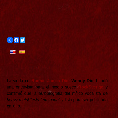
S
F
T
h
a
w
a
c
i
r
e
t
e
b
t
o
e
o
r
k
La viuda de
Ronnie James Dio
,
Wendy Dio
, brindó
una entrevista para el medio sueco
RockSverige
y
confirmó que la autobiografía del mítico vocalista de
heavy
metal
”
está terminada”
y lista para ser publicada
en julio.