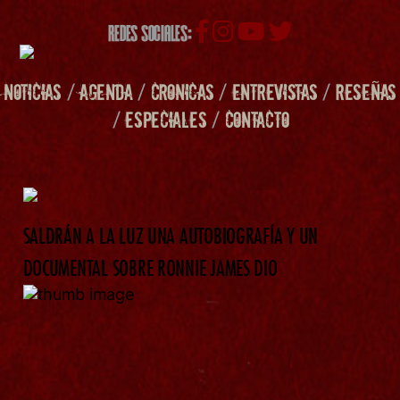
REDES SOCIALES:
NOTICIAS
/
AGENDA
/
CRONICAS
/
ENTREVISTAS
/
RESEÑAS
/
ESPECIALES
/
CONTACTO
SALDRÁN A LA LUZ UNA AUTOBIOGRAFÍA Y UN
DOCUMENTAL SOBRE RONNIE JAMES DIO