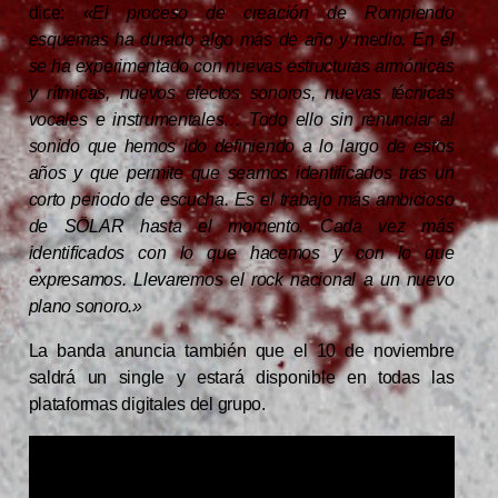
dice:
«El proceso de creación de Rompiendo
esquemas ha durado algo más de año y medio. En él
se ha experimentado con nuevas estructuras armónicas
y rítmicas, nuevos efectos sonoros, nuevas técnicas
vocales e instrumentales… Todo ello sin renunciar al
sonido que hemos ido definiendo a lo largo de estos
años y que permite que seamos identificados tras un
corto periodo de escucha. Es el trabajo más ambicioso
de SÖLAR hasta el momento. Cada vez más
identificados con lo que hacemos y con lo que
expresamos. Llevaremos el rock nacional a un nuevo
plano sonoro.»
La banda anuncia también que el 10 de noviembre
saldrá un single y estará disponible en todas las
plataformas digitales del grupo.