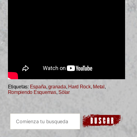
Etiquetas:
España
,
granada
,
Hard Rock
,
Metal
,
Rompiendo Esquemas
,
Sölar