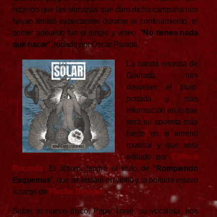
hicieron que las semanas que duro dicha campaña nos
hayan tenido expectantes durante el confinamiento, el
primer adelanto fue el single y video “
No tienes nada
que hacer
”, rodado por Óscar Parada.
La banda oriunda de
Granada, nos
desvelan el título,
portada y mas
información en lo que
será su apuesta más
fuerte en el terreno
musical y que será
editado por
Clifford
Records
. El álbum, tendrá el titulo de “
Rompiendo
Esquemas
”, que se editará en vinilo y la portada estuvo
a cargo de
Flecha Designs
.
Sobre el nuevo disco, Pepe Travé, su vocalista, nos