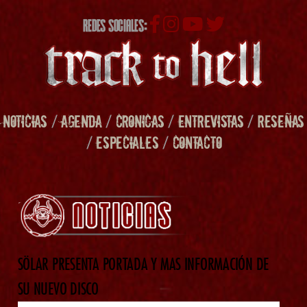
REDES SOCIALES:
NOTICIAS
/
AGENDA
/
CRONICAS
/
ENTREVISTAS
/
RESEÑAS
/
ESPECIALES
/
CONTACTO
SÖLAR PRESENTA PORTADA Y MAS INFORMACIÓN DE
SU NUEVO DISCO