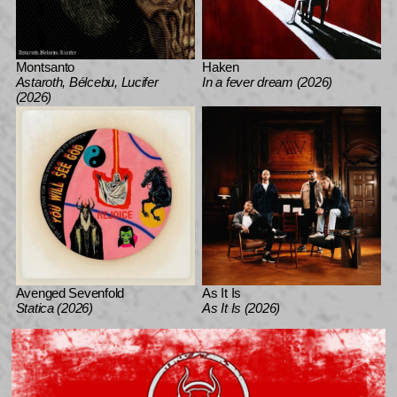
Montsanto
Haken
Astaroth, Bélcebu, Lucifer
In a fever dream (2026)
(2026)
Avenged Sevenfold
As It Is
Statica (2026)
As It Is (2026)