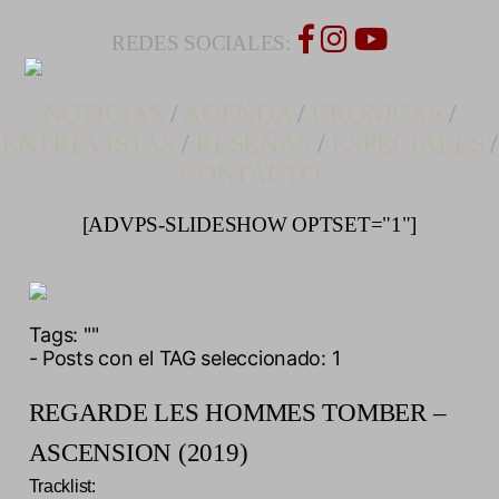
REDES SOCIALES:
NOTICIAS
/
AGENDA
/
CRONICAS
/
ENTREVISTAS
/
RESEÑAS
/
ESPECIALES
/
CONTACTO
[ADVPS-SLIDESHOW OPTSET="1"]
Tags:
""
- Posts con el TAG seleccionado: 1
REGARDE LES HOMMES TOMBER –
ASCENSION (2019)
Tracklist: