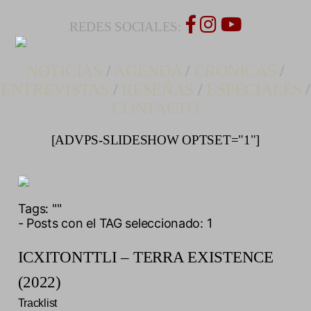
REDES SOCIALES:
NOTICIAS
/
AGENDA
/
CRONICAS
/
ENTREVISTAS
/
RESEÑAS
/
ESPECIALES
/
CONTACTO
[ADVPS-SLIDESHOW OPTSET="1"]
Tags:
""
- Posts con el TAG seleccionado: 1
ICXITONTTLI – TERRA EXISTENCE
(2022)
Tracklist