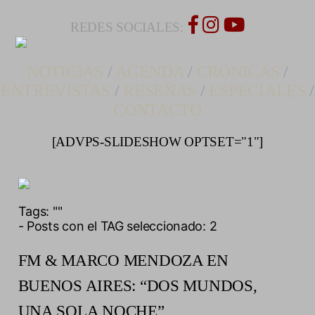
REDES SOCIALES:
NOTICIAS
/
AGENDA
/
CRONICAS
/
ENTREVISTAS
/
RESEÑAS
/
ESPECIALES
/
CONTACTO
[ADVPS-SLIDESHOW OPTSET="1"]
Tags:
""
- Posts con el TAG seleccionado: 2
FM & MARCO MENDOZA EN
BUENOS AIRES: “DOS MUNDOS,
UNA SOLA NOCHE”