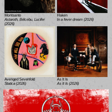
Montsanto
Haken
Astaroth, Bélcebu, Lucifer
In a fever dream (2026)
(2026)
Avenged Sevenfold
As It Is
Statica (2026)
As It Is (2026)