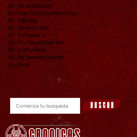
03 – Mortal Attraction
04 – How Can I Live Without You
05 – Little Girl
06 – Heart of a Sun
07 – In Puterea Ta
08 – You Should Have Run
09 – In Alt Univers
10 – My Sweetest Sentinel
11 – Blind