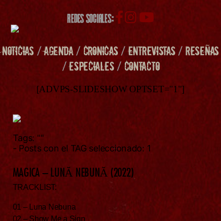
REDES SOCIALES:
NOTICIAS
/
AGENDA
/
CRONICAS
/
ENTREVISTAS
/
RESEÑAS
/
ESPECIALES
/
CONTACTO
[ADVPS-SLIDESHOW OPTSET="1"]
Tags:
""
- Posts con el TAG seleccionado: 1
MAGICA – LUNĂ NEBUNĂ (2022)
TRACKLIST:
01 – Luna Nebuna
02 – Show Me a Sign