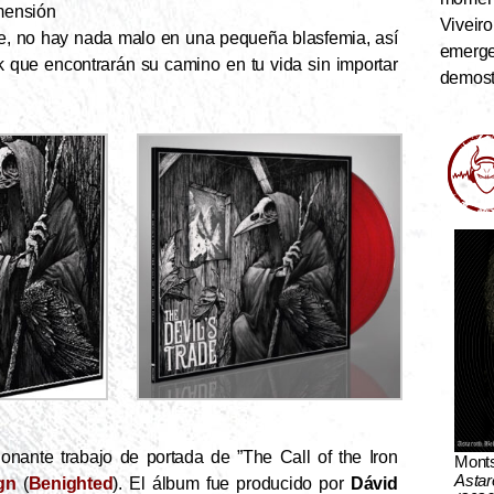
mensión
Viveiro
nque, no hay nada malo en una pequeña blasfemia, así
emerge
k que encontrarán su camino en tu vida sin importar
demostr
onante trabajo de portada de ”The Call of the Iron
Mont
Astar
gn
(
Benighted
). El álbum fue producido por
Dávid