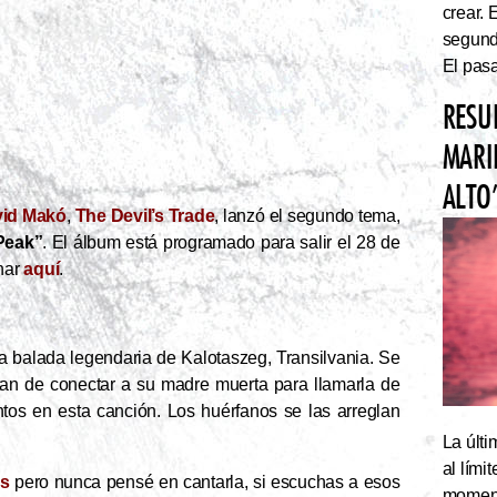
crear. 
segundo
El pasa
RESU
MARI
ALTO
id Makó
,
The Devil’s Trade
, lanzó el segundo tema,
 Peak”
. El álbum está programado para salir el 28 de
nar
aquí
.
a balada legendaria de Kalotaszeg, Transilvania. Se
atan de conectar a su madre muerta para llamarla de
untos en esta canción. Los huérfanos se las arreglan
La últi
al lím
cs
pero nunca pensé en cantarla, si escuchas a esos
momento