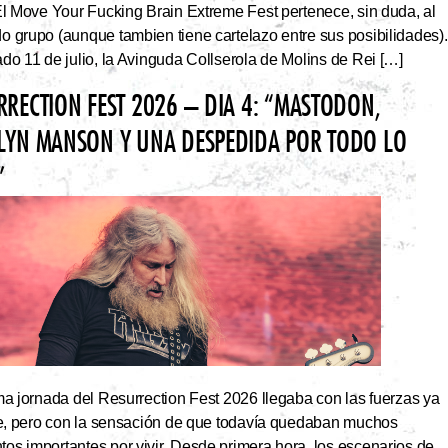
El Move Your Fucking Brain Extreme Fest pertenece, sin duda, al
 grupo (aunque tambien tiene cartelazo entre sus posibilidades).
do 11 de julio, la Avinguda Collserola de Molins de Rei […]
RRECTION FEST 2026 – DIA 4: “MASTODON,
LYN MANSON Y UNA DESPEDIDA POR TODO LO
”
ma jornada del Resurrection Fest 2026 llegaba con las fuerzas ya
ite, pero con la sensación de que todavía quedaban muchos
s importantes por vivir. Desde primera hora, los escenarios de