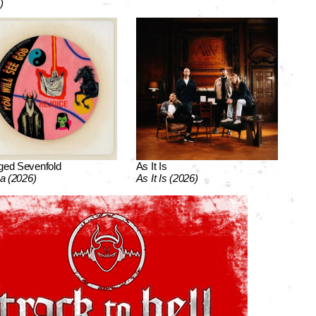
)
ged Sevenfold
As It Is
ca (2026)
As It Is (2026)