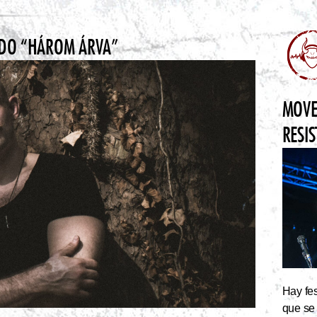
LADO “HÁROM ÁRVA”
MOVE
RESI
Hay fes
que se