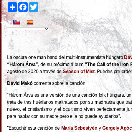
S
F
T
h
a
w
a
c
i
r
e
t
e
b
t
o
e
o
r
k
La oscura one man band del multi-instrumentista húngaro
Dáv
“Három Árva”
, de su próximo álbum
”The Call of the Iron
agosto de 2020 a través de
Season of Mist
. Puedes pre-orde
Dávid Makó
comenta sobre la canción:
“Három Árva es una versión de una canción folk húngara, un
trata de tres huérfanos maltratados por su madrastra que tr
nuevo, el cristianismo y el ocultismo viven perfectamente j
para hablar con su madre pero ella no puede ayudarlos”.
”Escuché esta canción de
Maria Sebestyén
y
Gergely Agó