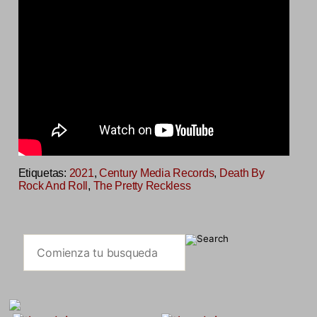
Etiquetas:
2021
,
Century Media Records
,
Death By
Rock And Roll
,
The Pretty Reckless