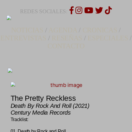
REDES SOCIALES:
NOTICIAS
/
AGENDA
/
CRONICAS
/
ENTREVISTAS
/
RESEÑAS
/
ESPECIALES
/
CONTACTO
The Pretty Reckless
Death By Rock And Roll (2021)
Century Media Records
Tracklist:
01. Death by Rock and Roll