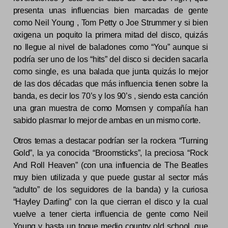
presenta unas influencias bien marcadas de gente
como Neil Young , Tom Petty o Joe Strummer y si bien
oxigena un poquito la primera mitad del disco, quizás
no llegue al nivel de baladones como “You” aunque si
podría ser uno de los “hits” del disco si deciden sacarla
como single, es una balada que junta quizás lo mejor
de las dos décadas que más influencia tienen sobre la
banda, es decir los 70’s y los 90’s , siendo esta canción
una gran muestra de como Momsen y compañía han
sabido plasmar lo mejor de ambas en un mismo corte.
Otros temas a destacar podrían ser la rockera “Turning
Gold”, la ya conocida “Broomsticks”, la preciosa “Rock
And Roll Heaven” (con una influencia de The Beatles
muy bien utilizada y que puede gustar al sector más
“adulto” de los seguidores de la banda) y la curiosa
“Hayley Darling” con la que cierran el disco y la cual
vuelve a tener cierta influencia de gente como Neil
Young y hasta un toque medio country old school, que