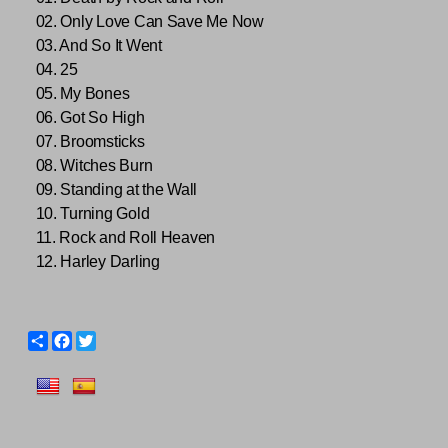
02. Only Love Can Save Me Now
03. And So It Went
04. 25
05. My Bones
06. Got So High
07. Broomsticks
08. Witches Burn
09. Standing at the Wall
10. Turning Gold
11. Rock and Roll Heaven
12. Harley Darling
S
F
T
h
a
w
a
c
i
r
e
t
e
b
t
o
e
o
r