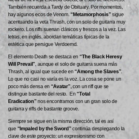
También recuerda a Tardy de Obituary. Por momentos,
hay algunos ecos de Venom.
“Metamorphosis”
sigue
acentuando la veta Thrash, con un solo de guitarra muy
rockero. Los riffs suenan clásicos y frescos a la vez. Las
letras, en inglés, abordan temáticas típicas de la
estética que persigue Verdoemd.
El elemento Death se destaca en
“The Black Heresy
Will Prevail”
, aunque el solo de guitarra suena más
Thrash, al igual que sucede en
“Among the Slaves”
.
Lo que no casi no varía es la voz. La cosa se pone un
poco más densa en
“Avatar”,
con un riff que se
distingue bastante del resto. En
“Total
Eradication”
nos encontramos con un gran solo de
guitarra y riffs de bastante groove.
Siempre se sigue en la misma dirección, tal es así
que
“Impaled by the Sword”
continúa desplegando la
clave de este proyecto: un expresionismo con