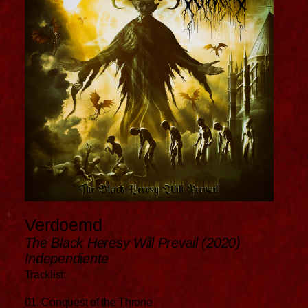
Verdoemd
The Black Heresy Will Prevail (2020)
Independiente
Tracklist:
01. Conquest of the Throne