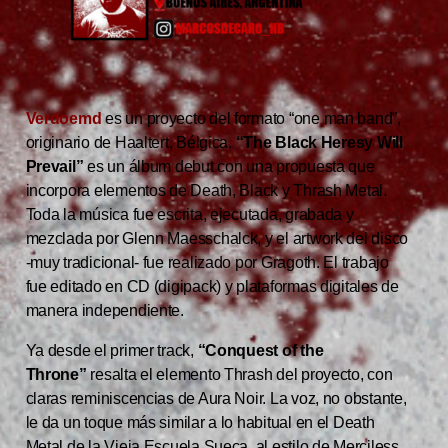
Verdoemd
es un proyecto del formato “one man band”,
originario de Haaltert, Bélgica.
“The Black Heresy Will
Prevail”
es un álbum debut con una propuesta que
incorpora elementos de Death, Black y Thrash Metal.
Toda la música fue escrita, ejecutada, grabada y
mezclada por Glenn Maesschalck, y el artwork del disco
-muy tradicional- fue realizado por Gragoth. El trabajo
fue editado en CD (digipack) y plataformas digitales de
manera independiente.
Ya desde el primer track,
“Conquest of the
Throne”
resalta el elemento Thrash del proyecto, con
claras reminiscencias de Aura Noir. La voz, no obstante,
le da un toque más similar a lo habitual en el Death
Metal de la Vieja Escuela Sueca, al estilo de Merciless.