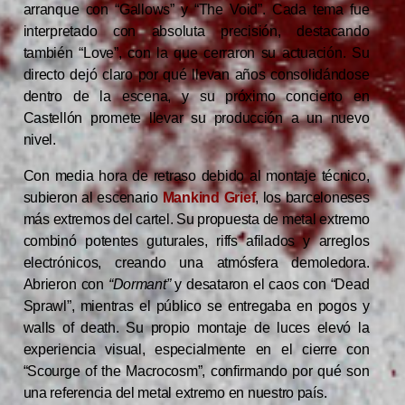
arranque con “Gallows” y “The Void”. Cada tema fue
interpretado con absoluta precisión, destacando
también “Love”, con la que cerraron su actuación. Su
directo dejó claro por qué llevan años consolidándose
dentro de la escena, y su próximo concierto en
Castellón promete llevar su producción a un nuevo
nivel.
Con media hora de retraso debido al montaje técnico,
subieron al escenario
Mankind Grief
, los barceloneses
más extremos del cartel. Su propuesta de metal extremo
combinó potentes guturales, riffs afilados y arreglos
electrónicos, creando una atmósfera demoledora.
Abrieron con
“Dormant”
y desataron el caos con “Dead
Sprawl”, mientras el público se entregaba en pogos y
walls of death. Su propio montaje de luces elevó la
experiencia visual, especialmente en el cierre con
“Scourge of the Macrocosm”, confirmando por qué son
una referencia del metal extremo en nuestro país.