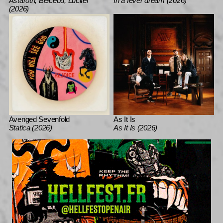
Astaroth, Bélcebu, Lucifer
In a fever dream (2026)
(2026)
Avenged Sevenfold
As It Is
Statica (2026)
As It Is (2026)