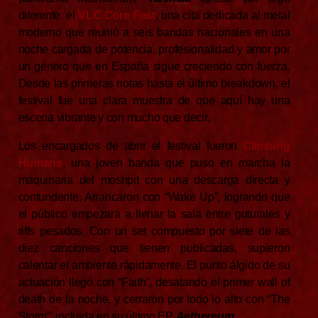
diferente: el
VLC Core Fest
, una cita dedicada al metal
moderno que reunió a seis bandas nacionales en una
noche cargada de potencia, profesionalidad y amor por
un género que en España sigue creciendo con fuerza.
Desde las primeras notas hasta el último breakdown, el
festival fue una clara muestra de que aquí hay una
escena vibrante y con mucho que decir.
Los encargados de abrir el festival fueron
Climbing
Humans
, una joven banda que puso en marcha la
maquinaria del moshpit con una descarga directa y
contundente. Arrancaron con “Wake Up”, logrando que
el público empezara a llenar la sala entre guturales y
riffs pesados. Con un set compuesto por siete de las
diez canciones que tienen publicadas, supieron
calentar el ambiente rápidamente. El punto álgido de su
actuación llegó con “Faith”, desatando el primer wall of
death de la noche, y cerraron por todo lo alto con “The
Storm”, incluida en su último EP
Aethereum
.