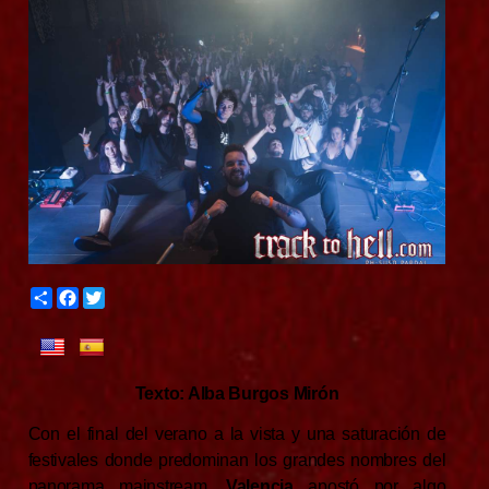
S
F
T
h
a
w
a
c
i
r
e
t
e
b
t
o
e
Texto: Alba Burgos Mirón
o
r
k
Con el final del verano a la vista y una saturación de
festivales donde predominan los grandes nombres del
panorama mainstream,
Valencia
apostó por algo