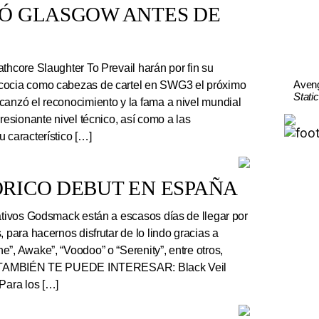
TÓ GLASGOW ANTES DE
thcore Slaughter To Prevail harán por fin su
Aven
cocia como cabezas de cartel en SWG3 el próximo
Stati
canzó el reconocimiento y la fama a nivel mundial
presionante nivel técnico, así como a las
 característico […]
RICO DEBUT EN ESPAÑA
tivos Godsmack están a escasos días de llegar por
, para hacernos disfrutar de lo lindo gracias a
”, Awake”, “Voodoo” o “Serenity”, entre otros,
r. TAMBIÉN TE PUEDE INTERESAR: Black Veil
Para los […]