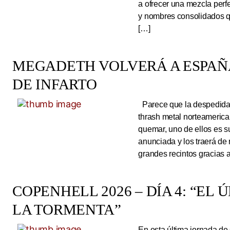
a ofrecer una mezcla perf
y nombres consolidados q
[…]
MEGADETH VOLVERÁ A ESPAÑA
DE INFARTO
Parece que la despedida d
thrash metal norteameric
quemar, uno de ellos es s
anunciada y los traerá de
grandes recintos gracias 
COPENHELL 2026 – DÍA 4: “EL
LA TORMENTA”
En esta última jornada de