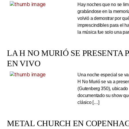
Hay noches que no se limi
grabándose en la memoria
volvió a demostrar por qué
imprescindibles para el 
la música fue solo una pa
LA H NO MURIÓ SE PRESENTA 
EN VIVO
Una noche especial se va 
H No Murió se va a presen
(Gutenberg 350), ubicado 
documentado su show que 
clásico […]
METAL CHURCH EN COPENHAG