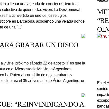
velada
tan a llenar una agenda de conciertos; terminan
 colectiva de quienes las viven. La Deskomunal
ME
 se ha convertido en uno de los refugios
“R
hardcore en Barcelona, acogiendo una velada donde
rte de una […]
OL
PARA GRABAR UN DISCO
a vivir el próximo sábado 22 de agosto. Y es que la
tar en el Microestadio Malvinas Argentinas
en La Paternal con el fin de dejar grabado y
celebrará el 35 aniversario de Ácido Argentino, un
En el 
sonido
impact
excepc
UE: “REINVINDICANDO A
bandas 