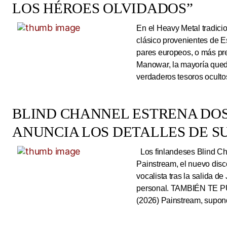
LOS HÉROES OLVIDADOS”
En el Heavy Metal tradici
clásico provenientes de E
pares europeos, o más pre
Manowar, la mayoría queda
verdaderos tesoros ocultos
BLIND CHANNEL ESTRENA DO
ANUNCIA LOS DETALLES DE S
Los finlandeses Blind Cha
Painstream, el nuevo dis
vocalista tras la salida d
personal. TAMBIÉN TE P
(2026) Painstream, supond