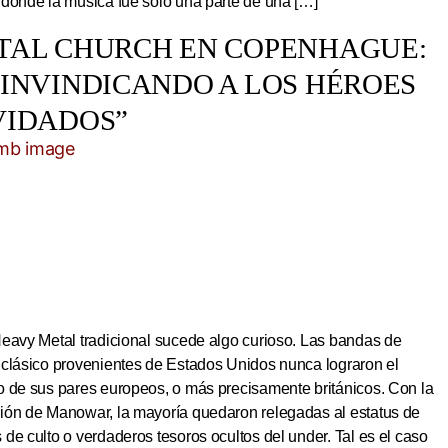
 donde la música fue solo una parte de una […]
TAL CHURCH EN COPENHAGUE:
EINVINDICANDO A LOS HÉROES
VIDADOS”
Heavy Metal tradicional sucede algo curioso. Las bandas de
 clásico provenientes de Estados Unidos nunca lograron el
o de sus pares europeos, o más precisamente británicos. Con la
ión de Manowar, la mayoría quedaron relegadas al estatus de
de culto o verdaderos tesoros ocultos del under. Tal es el caso