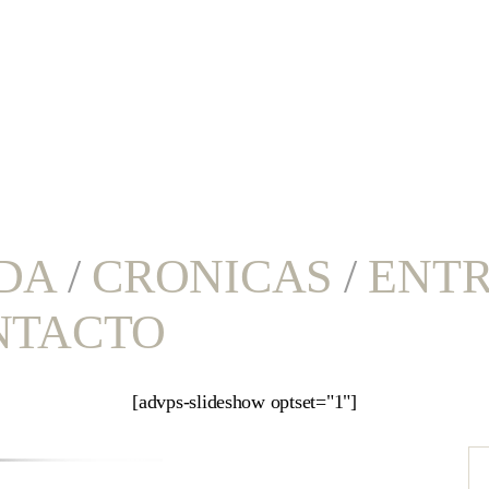
DA
/
CRONICAS
/
ENTR
NTACTO
[advps-slideshow optset="1"]