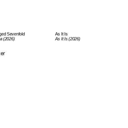
ged Sevenfold
As It Is
ca (2026)
As It Is (2026)