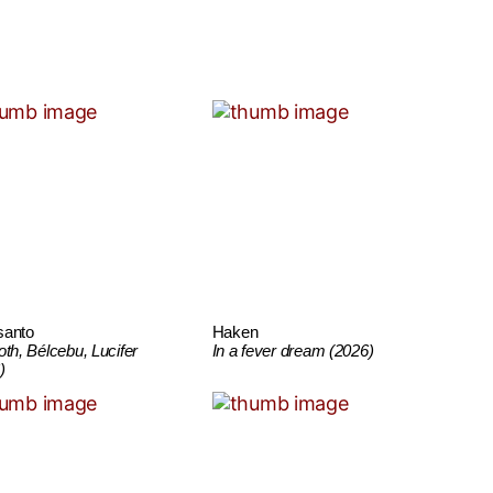
santo
Haken
oth, Bélcebu, Lucifer
In a fever dream (2026)
)