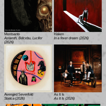
Montsanto
Haken
Astaroth, Bélcebu, Lucifer
In a fever dream (2026)
(2026)
Avenged Sevenfold
As It Is
Statica (2026)
As It Is (2026)