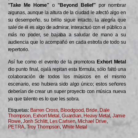
“Take Me Home”
o
“Beyond Belief”
por nombrar
algunas, aunque la altura de la ciudad le afectó algo en
su desempeño, su brillo sigue intacto, la alegría que
sale de él es algo de admirar, interactuó con el público a
más no poder, se bajaba a saludar de mano a su
audiencia que lo acompañó en cada estrofa de todo su
repertorio.
Así fue como el evento de la promotora
Exhort Metal
dio punto final, ojalá repitan esta fórmula, sólo faltó una
colaboración de todos los músicos en el mismo
escenario, eso hubiera sido algo único; estos señores
deberían de crear un super proyecto con música nueva
ya que talento es lo que les sobra.
Etiquetas:
Barren Cross
,
Bloodgood
,
Bride
,
Dale
Thompson
,
Exhort Metal
,
Guardian
,
Heavy Metal
,
Jamie
Rowe
,
Jonh Schlitt
,
Les Carlsen
,
Michael Drive
,
PETRA
,
Troy Thompson
,
White Metal