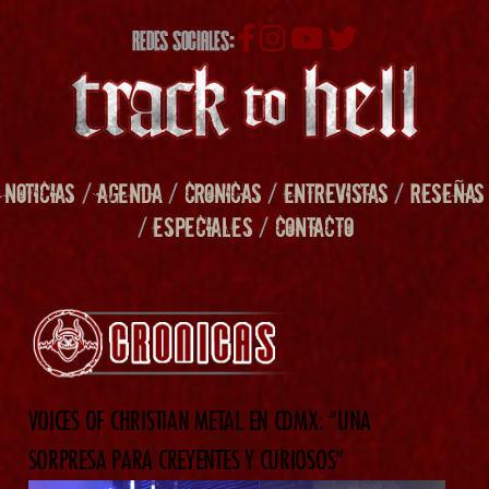
REDES SOCIALES:
NOTICIAS
/
AGENDA
/
CRONICAS
/
ENTREVISTAS
/
RESEÑAS
/
ESPECIALES
/
CONTACTO
VOICES OF CHRISTIAN METAL EN CDMX: “UNA
SORPRESA PARA CREYENTES Y CURIOSOS”