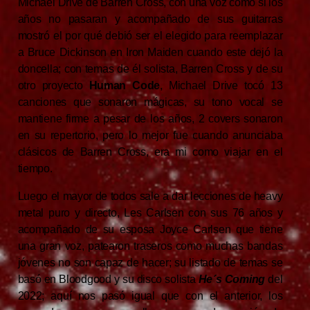
Michael Drive de Barren Cross, con una voz como si los
años no pasaran y acompañado de sus guitarras
mostró el por qué debió ser el elegido para reemplazar
a Bruce Dickinson en Iron Maiden cuando este dejó la
doncella; con temas de él solista, Barren Cross y de su
otro proyecto
Human Code
, Michael Drive tocó 13
canciones que sonaron mágicas, su tono vocal se
mantiene firme a pesar de los años, 2 covers sonaron
en su repertorio, pero lo mejor fue cuando anunciaba
clásicos de Barren Cross, era mi como viajar en el
tiempo.
Luego el mayor de todos sale a dar lecciones de heavy
metal puro y directo, Les Carlsen con sus 76 años y
acompañado de su esposa Joyce Carlsen que tiene
una gran voz, patearon traseros como muchas bandas
jóvenes no son capaz de hacer; su listado de temas se
basó en Bloodgood y su disco solista
He´s Coming
del
2022; aquí nos pasó igual que con el anterior, los