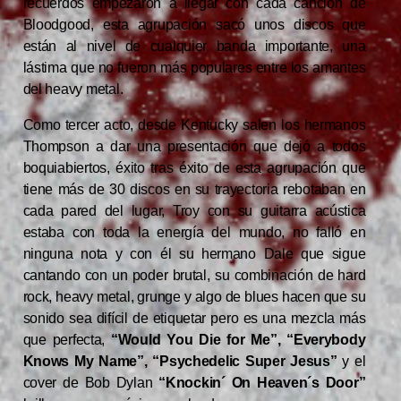
recuerdos empezaron a llegar con cada canción de
Bloodgood, esta agrupación sacó unos discos que
están al nivel de cualquier banda importante, una
lástima que no fueron más populares entre los amantes
del heavy metal.
Como tercer acto, desde Kentucky salen los hermanos
Thompson a dar una presentación que dejó a todos
boquiabiertos, éxito tras éxito de esta agrupación que
tiene más de 30 discos en su trayectoria rebotaban en
cada pared del lugar, Troy con su guitarra acústica
estaba con toda la energía del mundo, no falló en
ninguna nota y con él su hermano Dale que sigue
cantando con un poder brutal, su combinación de hard
rock, heavy metal, grunge y algo de blues hacen que su
sonido sea difícil de etiquetar pero es una mezcla más
que perfecta,
“Would You Die for Me”, “Everybody
Knows My Name”, “Psychedelic Super Jesus”
y el
cover de Bob Dylan
“Knockin´ On Heaven´s Door”