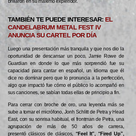
brillaron en su máximo explendor.
TAMBIÉN TE PUEDE INTERESAR:
EL
CANDELABRUM METAL FEST IV
ANUNCIA SU CARTEL POR DÍA
Luego una presentación más tranquila y que nos dio la
oportunidad de descansar un poco, Jamie Rowe de
Guardian en donde lo que más sorprendió fue su
capacidad para cantar en español, un idioma que él
dice no dominar pero que lo pronuncia a la perfección,
algo que impactó fue cómo el público lo acompañó en
sus canciones, se sabían todas ellas de principio a fin.
Para cerrar con broche de oro, una leyenda más se
sube a tomar el micrófono, Jonh Schlitt de Petra y Head
East, con su sonrisa habitual, el frontman de Petra, una
agrupación de más de 50 años de carrera,
presentó clásicos de clásicos,
“Feel It”, “Fired Up”,