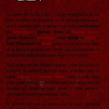
La noche del 31 de mayo, 5 voces legendarias de los
años ochentas se reunieron en un sólo escenario para
revivir aquellos años de gloria en el metal;
Les Carlsen
de
Bloodgood
,
Michael Drive
de
Barren Cross
,
Jamie Rowe
de
Guardian
,
John Schlitt
de
Petra
y
Dale
Thompson
de
Bride
junto con su hermano
Troy
en la guitarra hicieron una noche que quedará para la
historia del denominado white metal en la CDMX.
Seis integrantes de bandas clásicas y mas dos músicos
invitados se unieron para dar forma al evento que se
llamó
Voices of Christian Metal
, cada uno de ellos
salió al escenario para hacernos recordar viejas épocas
doradas en donde el hard, heavy y otros géneros,
dominaban la tierra sin importar nada.
El primero en salir a escena fue el gran vocalista