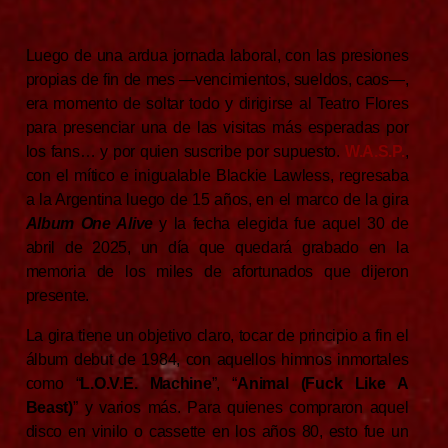
Luego de una ardua jornada laboral, con las presiones
propias de fin de mes —vencimientos, sueldos, caos—,
era momento de soltar todo y dirigirse al Teatro Flores
para presenciar una de las visitas más esperadas por
los fans… y por quien suscribe por supuesto.
W.A.S.P.
,
con el mítico e inigualable Blackie Lawless, regresaba
a la Argentina luego de 15 años, en el marco de la gira
Album One Alive
y la fecha elegida fue aquel 30 de
abril de 2025, un día que quedará grabado en la
memoria de los miles de afortunados que dijeron
presente.
La gira tiene un objetivo claro, tocar de principio a fin el
álbum debut de 1984, con aquellos himnos inmortales
como “
L.O.V.E. Machine
”, “
Animal (Fuck Like A
Beast)
” y varios más. Para quienes compraron aquel
disco en vinilo o cassette en los años 80, esto fue un