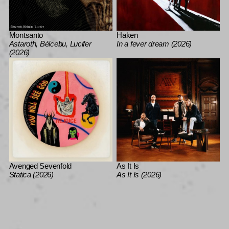
Montsanto
Haken
Astaroth, Bélcebu, Lucifer
In a fever dream (2026)
(2026)
Avenged Sevenfold
As It Is
Statica (2026)
As It Is (2026)