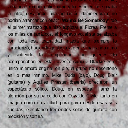
la banda irrumpió entre humo y luces mientras sonaba
la intro, desatando una actuación demoledora.Y no
podían arrancar con otra: “
I Wanna Be Somebody
” fue
el primer mazazo que hizo explotar el Flores. Frente a
los miles de fanáticos, el longevo vocalista se alzaba
con toda esa teatralidad intacta que siempre lo
caracterizó, haciendo gestos a la gente, marcando ritmo
y sintiendo la complicidad con quienes lo
acompañaban en esta travesía. Aunque Blackie es el
único miembro original en pie, el grupo no desentonó
en lo más mínimo. Mike Duda (bajo), Doug Blair
(guitarra) y Aquiles Priester (batería) ofrecieron un
espectáculo sólido. Doug, en especial, llamó la
atención por su parecido con Osvaldo Civile, tanto en
imagen como en actitud: pura garra desde esas seis
cuerdas, ejecutando tremendos solos de guitarra con
precisión y soltura.