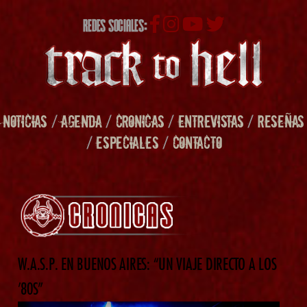
REDES SOCIALES:
NOTICIAS
/
AGENDA
/
CRONICAS
/
ENTREVISTAS
/
RESEÑAS
/
ESPECIALES
/
CONTACTO
W.A.S.P. EN BUENOS AIRES: “UN VIAJE DIRECTO A LOS
’80S”