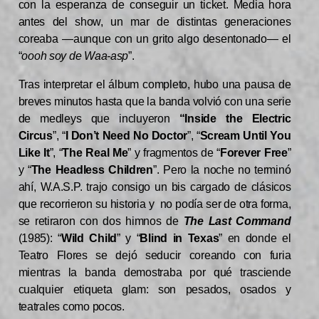
con la esperanza de conseguir un ticket. Media hora
antes del show, un mar de distintas generaciones
coreaba —aunque con un grito algo desentonado— el
“
oooh soy de Waa-asp
”.
Tras interpretar el álbum completo, hubo una pausa de
breves minutos hasta que la banda volvió con una serie
de medleys que incluyeron
“Inside the Electric
Circus
”, “
I Don’t Need No Doctor
”, “
Scream Until You
Like It
”, “
The Real Me
” y fragmentos de “
Forever Free
”
y “
The Headless Children
”. Pero la noche no terminó
ahí, W.A.S.P. trajo consigo un bis cargado de clásicos
que recorrieron su historia y no podía ser de otra forma,
se retiraron con dos himnos de
The Last Command
(1985): “
Wild Child
” y “
Blind in Texas
” en donde el
Teatro Flores se dejó seducir coreando con furia
mientras la banda demostraba por qué trasciende
cualquier etiqueta glam: son pesados, osados y
teatrales como pocos.