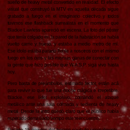
sueño de heavy metal convertido en realidad. El efecto
visual que construyó la MTV en aquella década sigue
grabado a fuego en el imaginario colectivo y todos
tuvimos ese flashback surrealista en el momento que
Blackie Lawless apareció en escena. La foto del póster
que tenía colgado en la pared de la habitación se había
vuelto carne y hueso, y estaba a medio metro de mí.
Ese ídolo estaba parado frente a nosotros con el mismo
fuego en los ojos y las mismas ganas de conectar con
la gente que hizo posible que W.A.S.P. siga vivo hasta
hoy.
Pero basta de preámbulos, estimado lector, están acá
para revivir lo que fue una noche mágica e irrepetible.
Blackie, ese líder explosivo, comandó el ataque
metálico ante una sala colmada y sedienta de heavy
metal. Desde la intro quedó claro que el público había
esperado demasiado tiempo este reencuentro.
Pasado 15 minutos del horario pautado originalmente,