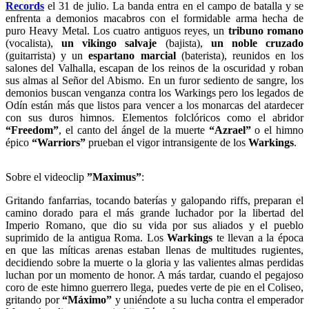
Records
el 31 de julio. La banda entra en el campo de batalla y se
enfrenta a demonios macabros con el formidable arma hecha de
puro Heavy Metal. Los cuatro antiguos reyes, un
tribuno romano
(vocalista),
un vikingo salvaje
(bajista),
un noble cruzado
(guitarrista) y un
espartano marcial
(baterista), reunidos en los
salones del Valhalla, escapan de los reinos de la oscuridad y roban
sus almas al Señor del Abismo. En un furor sediento de sangre, los
demonios buscan venganza contra los Warkings pero los legados de
Odín están más que listos para vencer a los monarcas del atardecer
con sus duros himnos. Elementos folclóricos como el abridor
“Freedom”
, el canto del ángel de la muerte
“Azrael”
o el himno
épico
“Warriors”
prueban el vigor intransigente de los
Warkings
.
Sobre el videoclip
”Maximus”
:
Gritando fanfarrias, tocando baterías y galopando riffs, preparan el
camino dorado para el más grande luchador por la libertad del
Imperio Romano, que dio su vida por sus aliados y el pueblo
suprimido de la antigua Roma. Los
Warkings
te llevan a la época
en que las míticas arenas estaban llenas de multitudes rugientes,
decidiendo sobre la muerte o la gloria y las valientes almas perdidas
luchan por un momento de honor. A más tardar, cuando el pegajoso
coro de este himno guerrero llega, puedes verte de pie en el Coliseo,
gritando por
“Máximo”
y uniéndote a su lucha contra el emperador