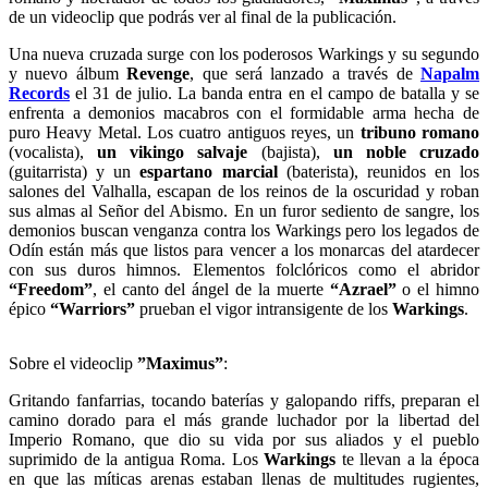
de un videoclip que podrás ver al final de la publicación.
Una nueva cruzada surge con los poderosos Warkings y su segundo
y nuevo álbum
Revenge
, que será lanzado a través de
Napalm
Records
el 31 de julio. La banda entra en el campo de batalla y se
enfrenta a demonios macabros con el formidable arma hecha de
puro Heavy Metal. Los cuatro antiguos reyes, un
tribuno romano
(vocalista),
un vikingo salvaje
(bajista),
un noble cruzado
(guitarrista) y un
espartano marcial
(baterista), reunidos en los
salones del Valhalla, escapan de los reinos de la oscuridad y roban
sus almas al Señor del Abismo. En un furor sediento de sangre, los
demonios buscan venganza contra los Warkings pero los legados de
Odín están más que listos para vencer a los monarcas del atardecer
con sus duros himnos. Elementos folclóricos como el abridor
“Freedom”
, el canto del ángel de la muerte
“Azrael”
o el himno
épico
“Warriors”
prueban el vigor intransigente de los
Warkings
.
Sobre el videoclip
”Maximus”
:
Gritando fanfarrias, tocando baterías y galopando riffs, preparan el
camino dorado para el más grande luchador por la libertad del
Imperio Romano, que dio su vida por sus aliados y el pueblo
suprimido de la antigua Roma. Los
Warkings
te llevan a la época
en que las míticas arenas estaban llenas de multitudes rugientes,