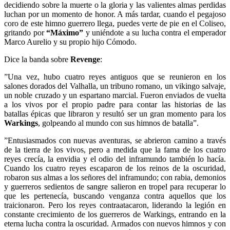
decidiendo sobre la muerte o la gloria y las valientes almas perdidas
luchan por un momento de honor. A más tardar, cuando el pegajoso
coro de este himno guerrero llega, puedes verte de pie en el Coliseo,
gritando por
“Máximo”
y uniéndote a su lucha contra el emperador
Marco Aurelio y su propio hijo Cómodo.
Dice la banda sobre
Revenge
:
”Una vez, hubo cuatro reyes antiguos que se reunieron en los
salones dorados del Valhalla, un tribuno romano, un vikingo salvaje,
un noble cruzado y un espartano marcial. Fueron enviados de vuelta
a los vivos por el propio padre para contar las historias de las
batallas épicas que libraron y resultó ser un gran momento para los
Warkings
, golpeando al mundo con sus himnos de batalla”.
”Entusiasmados con nuevas aventuras, se abrieron camino a través
de la tierra de los vivos, pero a medida que la fama de los cuatro
reyes crecía, la envidia y el odio del inframundo también lo hacía.
Cuando los cuatro reyes escaparon de los reinos de la oscuridad,
robaron sus almas a los señores del inframundo; con rabia, demonios
y guerreros sedientos de sangre salieron en tropel para recuperar lo
que les pertenecía, buscando venganza contra aquellos que los
traicionaron. Pero los reyes contraatacaron, liderando la legión en
constante crecimiento de los guerreros de Warkings, entrando en la
eterna lucha contra la oscuridad. Armados con nuevos himnos y con