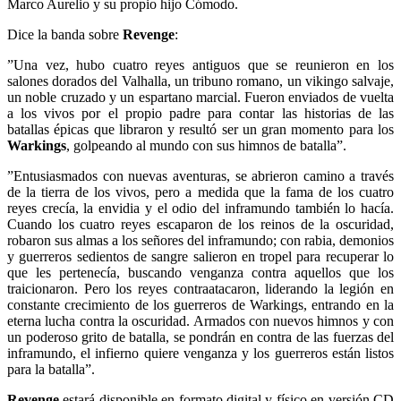
Marco Aurelio y su propio hijo Cómodo.
Dice la banda sobre
Revenge
:
”Una vez, hubo cuatro reyes antiguos que se reunieron en los
salones dorados del Valhalla, un tribuno romano, un vikingo salvaje,
un noble cruzado y un espartano marcial. Fueron enviados de vuelta
a los vivos por el propio padre para contar las historias de las
batallas épicas que libraron y resultó ser un gran momento para los
Warkings
, golpeando al mundo con sus himnos de batalla”.
”Entusiasmados con nuevas aventuras, se abrieron camino a través
de la tierra de los vivos, pero a medida que la fama de los cuatro
reyes crecía, la envidia y el odio del inframundo también lo hacía.
Cuando los cuatro reyes escaparon de los reinos de la oscuridad,
robaron sus almas a los señores del inframundo; con rabia, demonios
y guerreros sedientos de sangre salieron en tropel para recuperar lo
que les pertenecía, buscando venganza contra aquellos que los
traicionaron. Pero los reyes contraatacaron, liderando la legión en
constante crecimiento de los guerreros de Warkings, entrando en la
eterna lucha contra la oscuridad. Armados con nuevos himnos y con
un poderoso grito de batalla, se pondrán en contra de las fuerzas del
inframundo, el infierno quiere venganza y los guerreros están listos
para la batalla”.
Revenge
estará disponible en formato digital y físico en versión CD