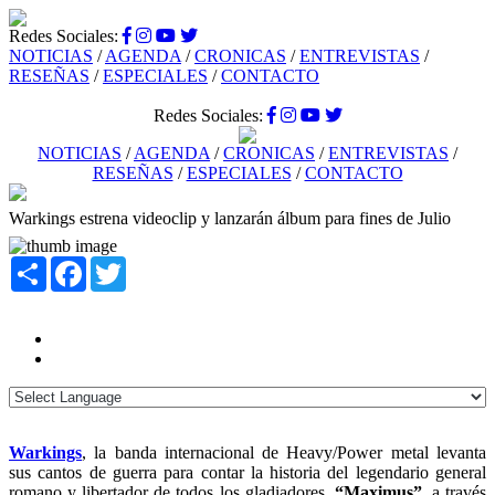
Redes Sociales:
NOTICIAS
/
AGENDA
/
CRONICAS
/
ENTREVISTAS
/
RESEÑAS
/
ESPECIALES
/
CONTACTO
Redes Sociales:
NOTICIAS
/
AGENDA
/
CRONICAS
/
ENTREVISTAS
/
RESEÑAS
/
ESPECIALES
/
CONTACTO
Warkings estrena videoclip y lanzarán álbum para fines de Julio
Share
Facebook
Twitter
Warkings
, la banda internacional de Heavy/Power metal levanta
sus cantos de guerra para contar la historia del legendario general
romano y libertador de todos los gladiadores,
“Maximus”
, a través