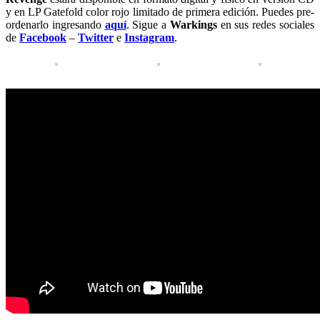
y en LP Gatefold color rojo limitado de primera edición. Puedes pre-
ordenarlo ingresando
aquí
. Sigue a
Warkings
en sus redes sociales
de
Facebook
–
Twitter
e
Instagram
.