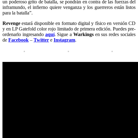
un poderoso grito de batalla, se pondrán en contra de las fuerzas del
inframundo, el infierno quiere venganza y los guerreros están listos
para la batalla”.
Revenge
estará disponible en formato digital y físico en versión CD
y en LP Gatefold color rojo limitado de primera edición. Puedes pre-
ordenarlo ingresando
aquí
. Sigue a
Warkings
en sus redes sociales
de
Facebook
–
Twitter
e
Instagram
.