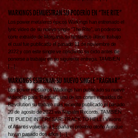
WARKINGS DEMUESTRAN SU PODERÍO EN “THE RITE”
Los power metaleros épicos Warkings han estrenado el
lyric vídeo de su nuevo single “The Rite”, un poderoso
corte extraído de Morgana, su fantástico último trabajo
el cual fue publicado el pasado 11 de noviembre de
2022 y con este single ve concluido su ciclo antes de
ponerse a trabajar en su siguiente entrega. TAMBIÉN
[…]
WARKINGS ESTRENAN SU NUEVO SINGLE “RAGNAR”
Los power metaleros Warkings han publicado su nuevo
videoclip para “Ragnar”, uno de los cortes extraídos de
Revolution su trabajo más reciente publicado el pasado
20 de agosto de 2021 vía Napalm Records. TAMBIÉN
TE PUEDE INTERESAR: TRACK TO HELL / Visions
of Atlantis volverán a España el próximo otoño Aunque
hayan pasado dos años […]