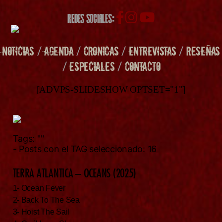
REDES SOCIALES:
NOTICIAS
/
AGENDA
/
CRONICAS
/
ENTREVISTAS
/
RESEÑAS
/
ESPECIALES
/
CONTACTO
[ADVPS-SLIDESHOW OPTSET="1"]
Tags:
""
- Posts con el TAG seleccionado: 16
TERRA ATLANTICA – OCEANS (2025)
1- Ocean Fever
2- Back To The Sea
3- Hoist The Sail