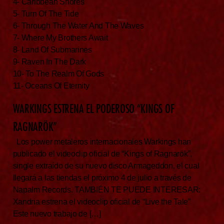
4- Caribbean Shores
5- Turn Of The Tide
6- Through The Water And The Waves
7- Where My Brothers Await
8- Land Of Submarines
9- Raven In The Dark
10- To The Realm Of Gods
11- Oceans Of Eternity
WARKINGS ESTRENA EL PODEROSO “KINGS OF
RAGNARÖK”
Los power metaleros internacionales Warkings han
publicado el videoclip oficial de “Kings of Ragnarök”,
single extraído de su nuevo disco Armageddon, el cual
llegará a las tiendas el próximo 4 de julio a través de
Napalm Records. TAMBIÉN TE PUEDE INTERESAR:
Xandria estrena el videoclip oficial de “Live the Tale”
Este nuevo trabajo de […]