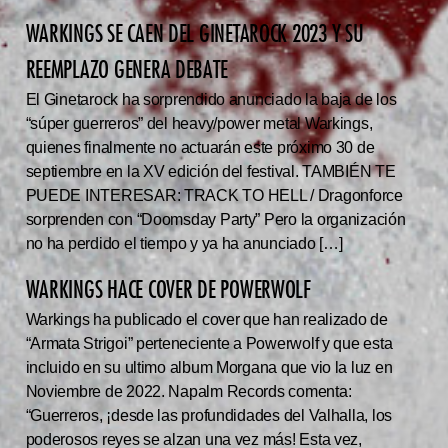
WARKINGS SE CAEN DEL GINETAROCK 2023 Y SU
REEMPLAZO GENERA DEBATE
El Ginetarock ha sorprendido anunciado la baja de los
“súper guerreros” del heavy/power metal Warkings,
quienes finalmente no actuarán este próximo 30 de
septiembre en la XV edición del festival. TAMBIÉN TE
PUEDE INTERESAR: TRACK TO HELL / Dragonforce
sorprenden con “Doomsday Party” Pero la organización
no ha perdido el tiempo y ya ha anunciado […]
WARKINGS HACE COVER DE POWERWOLF
Warkings ha publicado el cover que han realizado de
“Armata Strigoi” perteneciente a Powerwolf y que esta
incluido en su ultimo album Morgana que vio la luz en
Noviembre de 2022. Napalm Records comenta:
“Guerreros, ¡desde las profundidades del Valhalla, los
poderosos reyes se alzan una vez más! Esta vez,