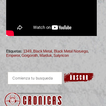
Etiquetas:
1349
,
Black Metal
,
Black Metal Noruego
,
Emperor
,
Gorgoroth
,
Marduk
,
Satyricon