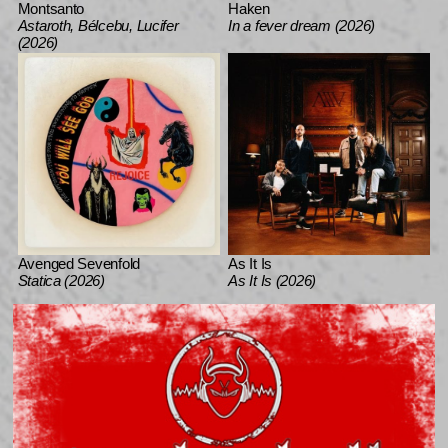
Montsanto
Haken
Astaroth, Bélcebu, Lucifer
In a fever dream (2026)
(2026)
Avenged Sevenfold
As It Is
Statica (2026)
As It Is (2026)