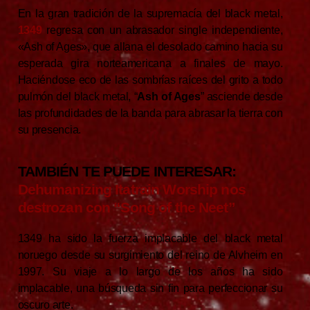
En la gran tradición de la supremacía del black metal,
1349
regresa con un abrasador single independiente,
«Ash of Ages», que allana el desolado camino hacia su
esperada gira norteamericana a finales de mayo.
Haciéndose eco de las sombrías raíces del grito a todo
pulmón del black metal, “
Ash of Ages
” asciende desde
las profundidades de la banda para abrasar la tierra con
su presencia.
TAMBIÉN TE PUEDE INTERESAR:
Dehumanizing Itatrain Worship nos
destrozan con “Song of the Neet”
1349 ha sido la fuerza implacable del black metal
noruego desde su surgimiento del reino de Alvheim en
1997. Su viaje a lo largo de los años ha sido
implacable, una búsqueda sin fin para perfeccionar su
oscuro arte.