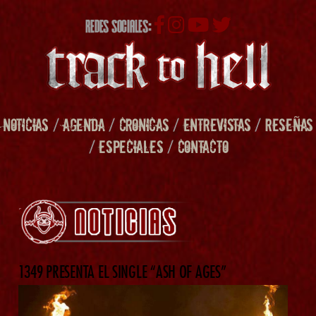
REDES SOCIALES:
NOTICIAS
/
AGENDA
/
CRONICAS
/
ENTREVISTAS
/
RESEÑAS
/
ESPECIALES
/
CONTACTO
1349 PRESENTA EL SINGLE “ASH OF AGES”