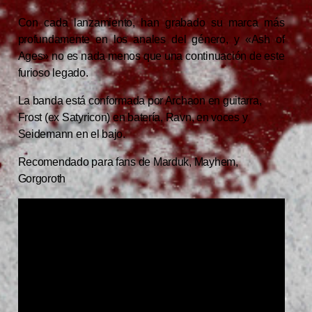
Con cada lanzamiento, han grabado su marca más
profundamente en los anales del género, y «Ash of
Ages» no es nada menos que una continuación de este
furioso legado.
La banda está conformada por Archaon en guitarra,
Frost (ex Satyricon) en batería, Ravn, en voces y
Seidemann en el bajo.
Recomendado para fans de Marduk, Mayhem,
Gorgoroth